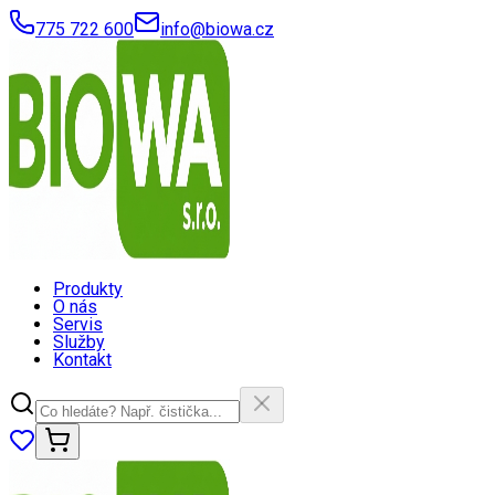
775 722 600
info@biowa.cz
Produkty
O nás
Servis
Služby
Kontakt