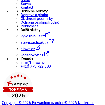
Servis
Kontakt
Užitečné odkazy
Doprava a platba
Obchodní podmínky
Ochrana osobních údajů
Reklamace
Další služby
vyvozbiowa.cz
serviscisticek.cz
biowa.cz
vodadovoz.cz
Kontakt
info@biowa.cz
+420 775 722 600
Copyright ©
2026
Biowashop.cz
Autor ©
2026
Nettex.cz