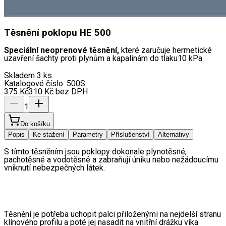
Těsnění poklopu HE 500
Speciální neoprenové těsnění,
které zaručuje hermetické
uzavření šachty proti plynům a kapalinám do tlaku10 kPa .
Skladem 3 ks
Katalogové číslo:
500S
375
Kč
310
Kč
bez DPH
1
Do košíku
Popis
Ke stažení
Parametry
Příslušenství
Alternativy
S tímto těsněním jsou poklopy dokonale plynotěsné, 
pachotěsné a vodotěsné a zabraňují úniku nebo než
ádoucímu 
vniknutí nebezpečných látek.
Těsnění je potřeba uchopit palci přiloženými na nejdelší stranu 
klínového profilu a poté jej nasadit na vnitřní drážku víka 