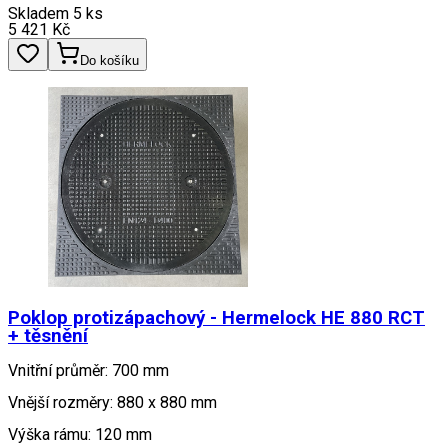
Skladem 5 ks
5 421
Kč
Do košíku
Poklop protizápachový - Hermelock HE 880 RCT
+ těsnění
Vnitřní průměr: 700 mm
Vnější rozměry: 880 x 880 mm
Výška rámu: 120 mm