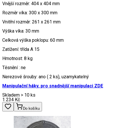
Vnější rozměr: 404 x 404 mm
Rozměr víka: 300 x 300 mm
Vnitřní rozměr: 261 x 261 mm
Výška víka: 30 mm
Celková výška poklopu: 60 mm
Zatížení: třída A 15
Hmotnost: 8 kg
Těsnění : ne
Nerezové šrouby: ano ( 2 ks), uzamykatelný
Manipulační háky,
pro snadnější manipulaci ZDE
Skladem > 10 ks
1 234
Kč
Do košíku