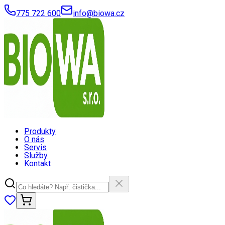
775 722 600
info@biowa.cz
Produkty
O nás
Servis
Služby
Kontakt