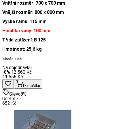
Vnitřní rozměr: 700 x 700 mm
Vnější rozměr: 800 x 800 mm
Výška rámu: 115 mm
Hloubka vany: 100 mm
Třída zatížení: B 125
Hmotnost: 25,6 kg
Těsnění : NE
Na objednávku
-8
%
12 560
Kč
11 556
Kč
Do košíku
Sleva
8
%
Ušetříte
652
Kč