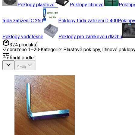
Poklopy plastové
Poklopy litinové
Poklopy
třída zatížení C 250
Poklopy třída zatížení D 400
Poklopy 
Poklopy vodotěsné
Poklopy pro zámkovou dlažbu
324
produktů
•
Zobrazeno
1
–
20
•
Kategorie:
Plastové poklopy, litinové poklopy..
Řadit podle:
Směr