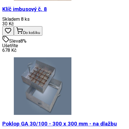
Klíč imbusový č. 8
Skladem 8 ks
30
Kč
Do košíku
Sleva
8
%
Ušetříte
678
Kč
Poklop GA 30/100 - 300 x 300 mm - na dlažbu