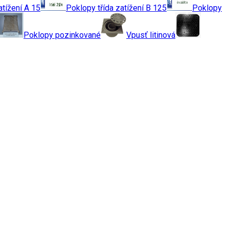
atížení A 15
Poklopy třída zatížení B 125
Poklopy
Poklopy pozinkované
Vpusť litinová