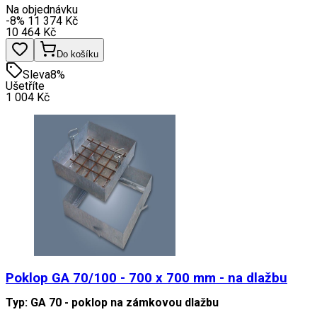
Na objednávku
-8
%
11 374
Kč
10 464
Kč
Do košíku
Sleva
8
%
Ušetříte
1 004
Kč
Poklop GA 70/100 - 700 x 700 mm - na dlažbu
Typ: GA 70 - poklop na zámkovou dlažbu