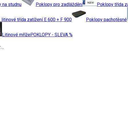
 na studnu
Poklopy pro zadláždění
Poklopy třída z
litinové třída zatížení E 600 + F 900
Poklopy pachotěsné
Litinové mříže
POKLOPY - SLEVA %
..