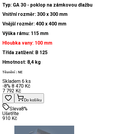
Typ: GA 30 - poklop na zámkovou dlažbu
Vnitřní rozměr: 300 x 300 mm
Vnější rozměr: 400 x 400 mm
Výška rámu: 115 mm
Hloubka vany: 100 mm
Třída zatížení: B 125
Hmotnost: 8,4 kg
Těsnění : NE
Skladem 6 ks
-8
%
8 470
Kč
7 792
Kč
Do košíku
Sleva
8
%
Ušetříte
910
Kč