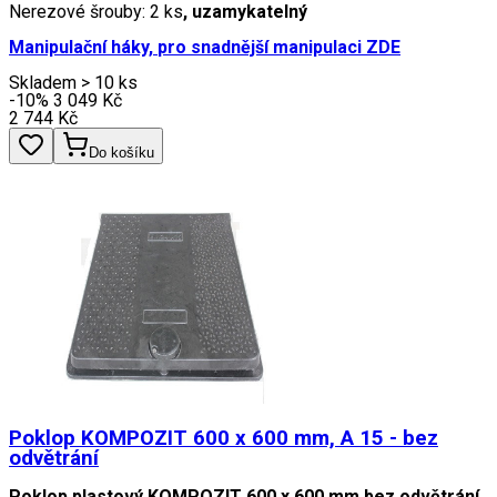
Nerezové šrouby: 2 ks
, uzamykatelný
Manipulační háky,
pro snadnější manipulaci ZDE
Skladem > 10 ks
-10
%
3 049
Kč
2 744
Kč
Do košíku
Poklop KOMPOZIT 600 x 600 mm, A 15 - bez
odvětrání
Poklop plastový KOMPOZIT 600 x 600 mm bez odvětrání