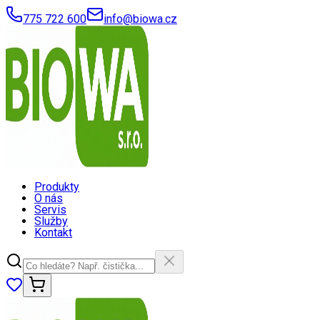
775 722 600
info@biowa.cz
Produkty
O nás
Servis
Služby
Kontakt