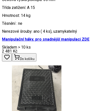
Třída zatížení: A 15
Hmotnost: 14 kg
Těsnění : ne
Nerezové šrouby: ano ( 4 ks), uzamykatelný
Manipulační háky,
pro snadnější manipulaci ZDE
Skladem > 10 ks
2 481
Kč
Do košíku