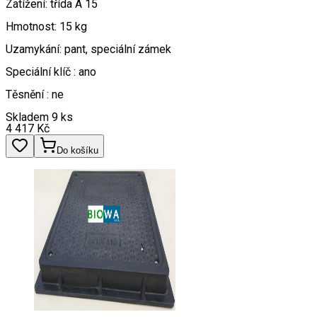
Zatížení: třída A 15
Hmotnost: 15 kg
Uzamykání: pant, speciální zámek
Speciální klíč : ano
Těsnění : ne
Skladem 9 ks
4 417
Kč
Do košíku