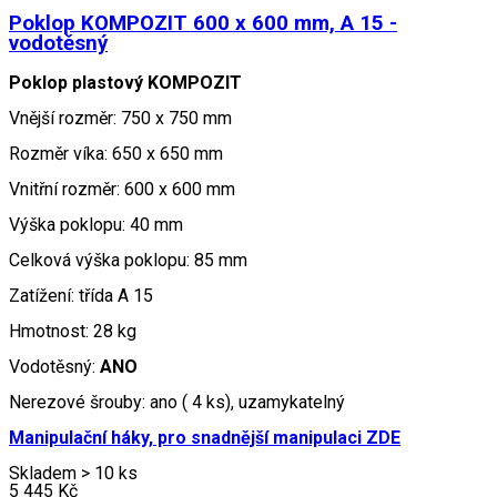
Poklop KOMPOZIT 600 x 600 mm, A 15 -
vodotěsný
Poklop plastový KOMPOZIT
Vnější rozměr: 750 x 750 mm
Rozměr víka: 650 x 650 mm
Vnitřní rozměr: 600 x 600 mm
Výška poklopu: 40 mm
Celková výška poklopu: 85 mm
Zatížení: třída A 15
Hmotnost: 28 kg
Vodotěsný:
ANO
Nerezové šrouby: ano ( 4 ks), uzamykatelný
Manipulační háky, pro snadnější manipulaci ZDE
Skladem > 10 ks
5 445
Kč