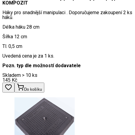
KOMPOZIT
Háky pro snadnější manipulaci . Doporučujeme zakoupení 2 ks
háků.
Délka háku 28 cm
Šířka 12 cm
Tl. 0,5 cm
Uvedená cena je za 1 ks.
Pozn. typ dle možností dodavatele
Skladem > 10 ks
145
Kč
Do košíku