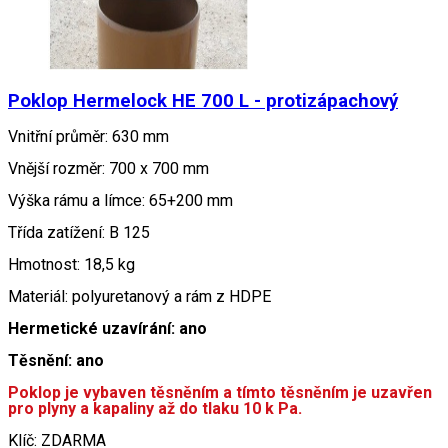
Poklop Hermelock HE 700 L - protizápachový
Vnitřní průměr: 630 mm
Vnější rozměr: 700 x 700 mm
Výška rámu a límce: 65+200 mm
Třída zatížení: B 125
Hmotnost: 18,5 kg
Materiál: polyuretanový a rám z HDPE
Hermetické uzavírání: ano
Těsnění: ano
Poklop je vybaven těsněním a tímto těsněním je uzavřen
pro plyny a kapaliny až do tlaku 10 k Pa.
Klíč: ZDARMA