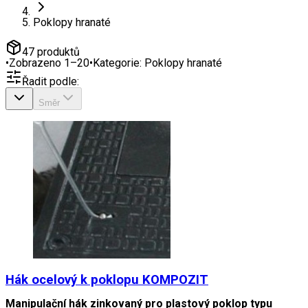
Poklopy hranaté
47
produktů
•
Zobrazeno
1
–
20
•
Kategorie:
Poklopy hranaté
Řadit podle:
Směr
Hák ocelový k poklopu KOMPOZIT
Manipulační hák zinkovaný pro plastový poklop typu