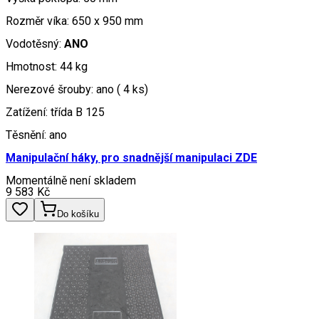
Rozměr víka: 650 x 950 mm
Vodotěsný:
ANO
Hmotnost: 44 kg
Nerezové šrouby: ano ( 4 ks)
Zatížení: třída B 125
Těsnění: ano
Manipulační háky, pro snadnější manipulaci ZDE
Momentálně není skladem
9 583
Kč
Do košíku