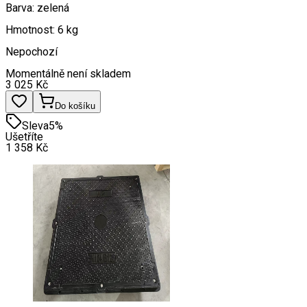
Barva: zelená
Hmotnost: 6 kg
Nepochozí
Momentálně není skladem
3 025
Kč
Do košíku
Sleva
5
%
Ušetříte
1 358
Kč