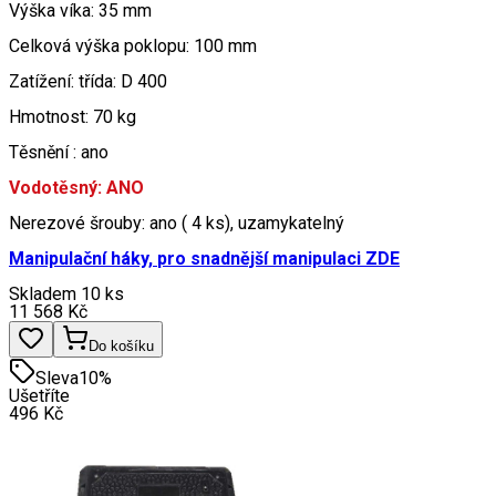
Výška víka: 35 mm
Celková výška poklopu: 100 mm
Zatížení: třída: D 400
Hmotnost: 70 kg
Těsnění : ano
Vodotěsný: ANO
Nerezové šrouby: ano ( 4 ks), uzamykatelný
Manipulační háky,
pro snadnější manipulaci ZDE
Skladem 10 ks
11 568
Kč
Do košíku
Sleva
10
%
Ušetříte
496
Kč