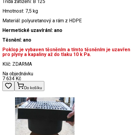
Třída zatížení: B 125
Hmotnost: 7,5 kg
Materiál: polyuretanový a rám z HDPE
Hermetické uzavírání: ano
Těsnění: ano
Poklop je vybaven těsněním a tímto těsněním je uzavřen
pro plyny a kapaliny až do tlaku 10 k Pa.
Klíč: ZDARMA
Na objednávku
7 634
Kč
Do košíku