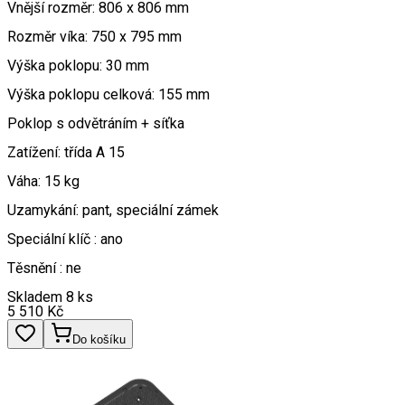
Vnější rozměr: 806 x 806 mm
Rozměr víka: 750 x 795 mm
Výška poklopu: 30 mm
Výška poklopu celková: 155 mm
Poklop s odvětráním + síťka
Zatížení: třída A 15
Váha: 15 kg
Uzamykání: pant, speciální zámek
Speciální klíč : ano
Těsnění : ne
Skladem 8 ks
5 510
Kč
Do košíku