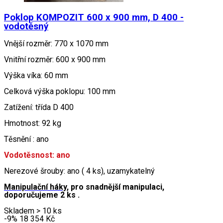
Poklop KOMPOZIT 600 x 900 mm, D 400 -
vodotěsný
Vnější rozměr: 770 x 1070 mm
Vnitřní rozměr: 600 x 900 mm
Výška víka: 60 mm
Celková výška poklopu: 100 mm
Zatížení: třída D 400
Hmotnost: 92 kg
Těsnění : ano
Vodotěsnost: ano
Nerezové šrouby: ano ( 4 ks), uzamykatelný
Manipulační háky,
pro snadnější manipulaci,
doporučujeme 2 ks .
Skladem > 10 ks
-9
%
18 354
Kč