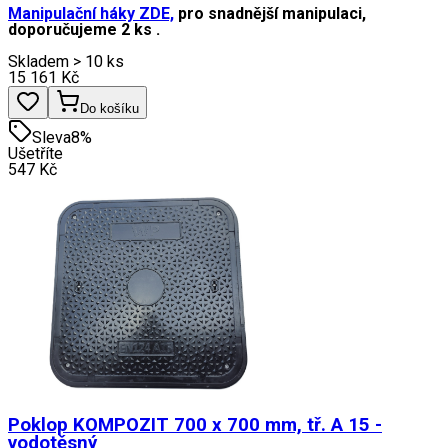
Manipulační háky ZDE,
pro snadnější manipulaci,
doporučujeme 2 ks .
Skladem > 10 ks
15 161
Kč
Do košíku
Sleva
8
%
Ušetříte
547
Kč
Poklop KOMPOZIT 700 x 700 mm, tř. A 15 -
vodotěsný