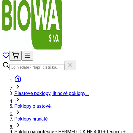
Plastové poklopy, litinové poklopy....
Poklopy plastové
Poklopy hranaté
Poklop pachotěsný - HERMELOCK HE 400 + těsnění +