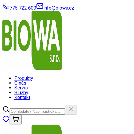
775 722 600
info@biowa.cz
Produkty
O nás
Servis
Služby
Kontakt