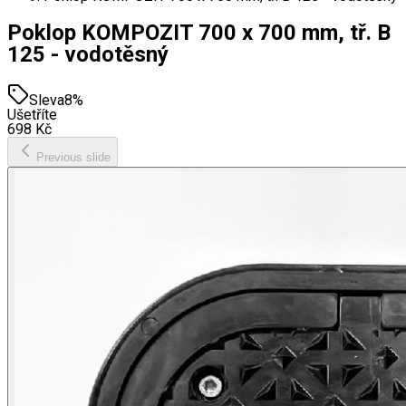
Poklop KOMPOZIT 700 x 700 mm, tř. B
125 - vodotěsný
Sleva
8
%
Ušetříte
698
Kč
Previous slide