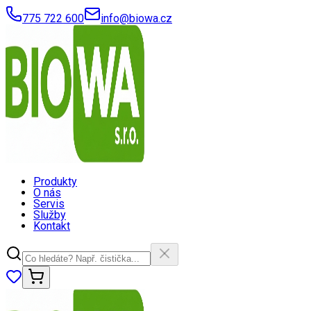
775 722 600
info@biowa.cz
Produkty
O nás
Servis
Služby
Kontakt