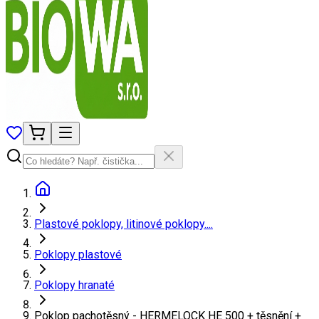
Plastové poklopy, litinové poklopy....
Poklopy plastové
Poklopy hranaté
Poklop pachotěsný - HERMELOCK HE 500 + těsnění +