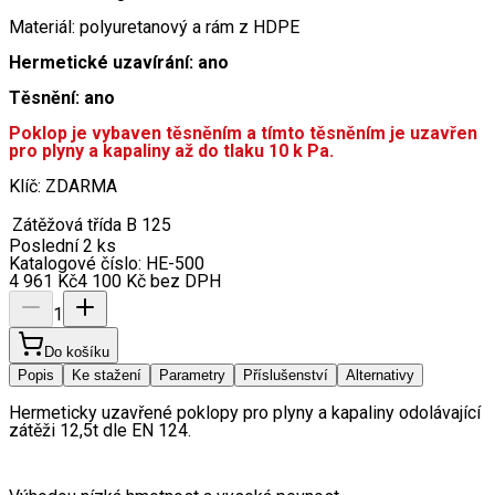
Materiál: polyuretanový a rám z HDPE
Hermetické uzavírání: ano
Těsnění: ano
Poklop je vybaven těsněním a tímto těsněním je uzavřen
pro plyny a kapaliny až do tlaku 10 k Pa.
Klíč: ZDARMA
Zátěžová třída
B 125
Poslední 2 ks
Katalogové číslo:
HE-500
4 961
Kč
4 100
Kč
bez DPH
1
Do košíku
Popis
Ke stažení
Parametry
Příslušenství
Alternativy
Hermeticky uzavřené poklopy pro plyny a kapaliny odolávající 
zátěži 12,5t dle EN 124.