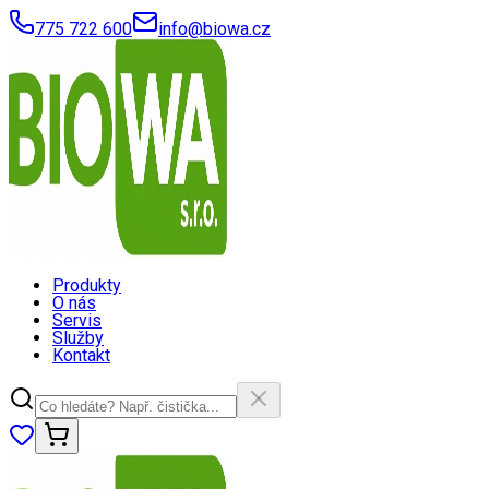
775 722 600
info@biowa.cz
Produkty
O nás
Servis
Služby
Kontakt