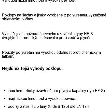
Výhodou nízká hmotnost a vysoká pevnost.
Poklopy na šachty a jímky vyrobené z polyuretanu, vyztužené 
skleněnými vlákny.
Vyznačují se možností pevného uzavření a typy HE-S 
dvojitým hermetickým utěsněním proti vodě a plynům.
Použitý polyuretan má vysokou odolnost proti chemickým 
látkám.
Nejdůležitější výhody poklopu:
jsou hermeticky uzavřené pro plyny a kapaliny (typ HE-S)
mají nízkou hmotnost a vysokou pevnost
odolají zátěži 12.5 tuny (třída B 125) dle EN 124