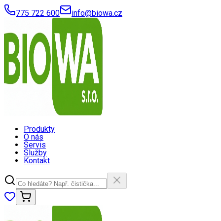
775 722 600
info@biowa.cz
Produkty
O nás
Servis
Služby
Kontakt