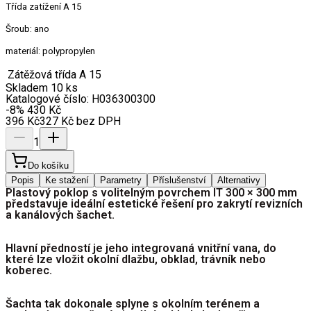
Třída zatížení A 15
Šroub: ano
materiál: polypropylen
Zátěžová třída
A 15
Skladem 10 ks
Katalogové číslo:
H036300300
-8
%
430
Kč
396
Kč
327
Kč
bez DPH
1
Do košíku
Popis
Ke stažení
Parametry
Příslušenství
Alternativy
Plastový poklop s volitelným povrchem IT 300 × 300 mm 
představuje ideální estetické řešení pro zakrytí revizních 
a kanálových šachet. 
Hlavní předností je jeho integrovaná vnitřní vana, do 
které lze vložit okolní dlažbu, obklad, trávník nebo 
koberec. 
Šachta tak dokonale splyne s okolním terénem a 