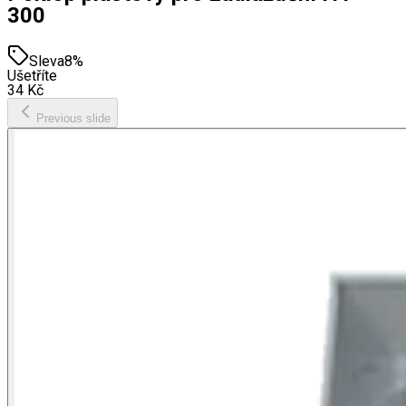
300
Sleva
8
%
Ušetříte
34
Kč
Previous slide