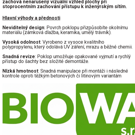
zachová nenarušený vizuální vzhled plochy při 
stoprocentním zachování přístupu k inženýrským sítím.
Hlavní výhody a přednosti
Neviditelný design
: Povrch poklopu přizpůsobíte okolnímu 
materiálu (zámková dlažba, keramika, umělý trávník).
Vysoká odolnost
: Vyrobeno z vysoce kvalitního 
polypropylenu, který odolává UV záření, mrazu a běžné chemii.
Snadná revize
: Poklop umožňuje opakované vyjmutí a rychlý 
přístup do šachty bez složité demontáže.
Nízká hmotnost
: Snadná manipulace při montáži i následné 
kontrole oproti těžkým betonových či litinovým variantám