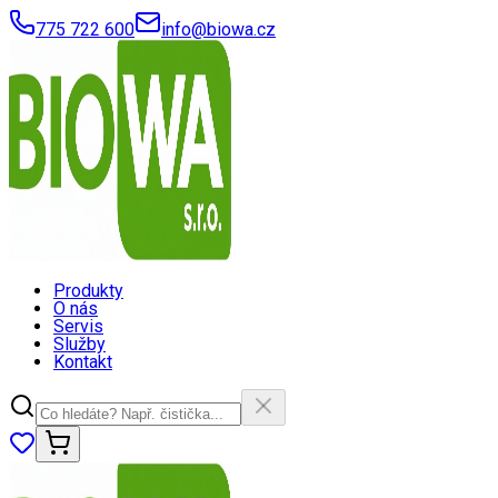
775 722 600
info@biowa.cz
Produkty
O nás
Servis
Služby
Kontakt