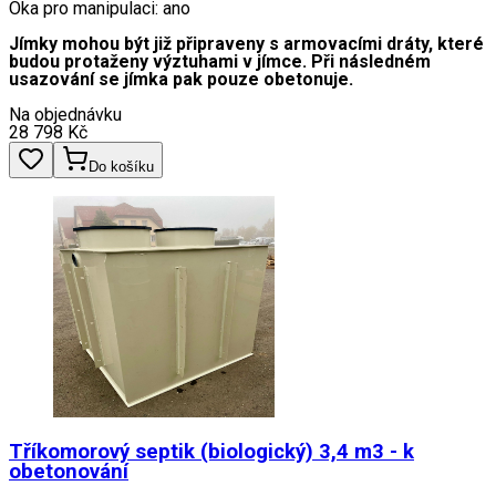
Oka pro manipulaci: ano
Jímky mohou být již připraveny s armovacími dráty, které
budou protaženy výztuhami v jímce. Při následném
usazování se jímka pak pouze obetonuje.
Na objednávku
28 798
Kč
Do košíku
Tříkomorový septik (biologický) 3,4 m3 - k
obetonování