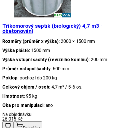
Tříkomorový septik (biologický) 4,7 m3 -
obetonování
Rozměry (průměr x výška):
2000 × 1500 mm
Výška pláště:
1500 mm
Výška vstupní šachty (revizního komínu):
200 mm
Průměr vstupní šachty:
600 mm
Poklop:
pochozí do 200 kg
Celkový objem / osob:
4,7 m³ / 5-6 os.
Hmotnost:
95 kg
Oka pro manipulaci:
ano
Na objednávku
26 015
Kč
Do košíku