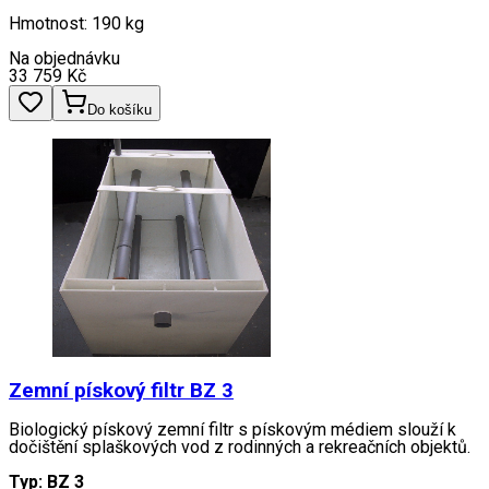
Hmotnost: 190 kg
Na objednávku
33 759
Kč
Do košíku
Zemní pískový filtr BZ 3
Biologický pískový zemní filtr s pískovým médiem slouží k
dočištění splaškových vod z rodinných a rekreačních objektů.
Typ: BZ 3