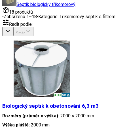
Septik biologický tříkomorový
18
produktů
•
Zobrazeno
1
–
18
•
Kategorie:
Tříkomorový septik s filtrem
Řadit podle:
Směr
Biologický septik k obetonování 6,3 m3
Rozměry (průměr x výška):
2000 × 2000 mm
Výška pláště:
2000 mm