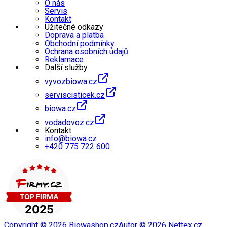
O nás
Servis
Kontakt
Užitečné odkazy
Doprava a platba
Obchodní podmínky
Ochrana osobních údajů
Reklamace
Další služby
vyvozbiowa.cz
serviscisticek.cz
biowa.cz
vodadovoz.cz
Kontakt
info@biowa.cz
+420 775 722 600
Copyright ©
2026
Biowashop.cz
Autor ©
2026
Nettex.cz