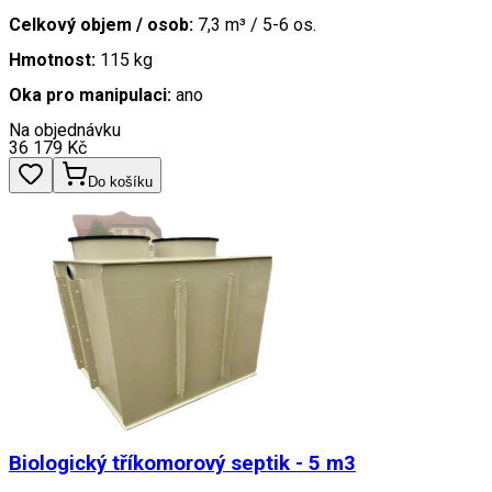
Celkový objem / osob:
7,3 m³ / 5-6 os.
Hmotnost:
115 kg
Oka pro manipulaci:
ano
Na objednávku
36 179
Kč
Do košíku
Biologický tříkomorový septik - 5 m3