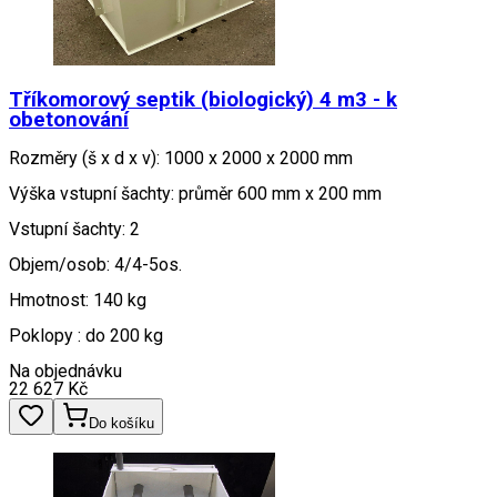
Tříkomorový septik (biologický) 4 m3 - k
obetonování
Rozměry (š x d x v): 1000 x 2000 x 2000 mm
Výška vstupní šachty: průměr 600 mm x 200 mm
Vstupní šachty: 2
Objem/osob: 4/4-5os.
Hmotnost: 140 kg
Poklopy : do 200 kg
Na objednávku
22 627
Kč
Do košíku