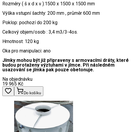
Rozměry ( š x d x v ):1500 x 1500 x 1500 mm
Výška vstupní šachty: 200 mm , průměr 600 mm
Poklop: pochozí do 200 kg
Celkový objem/osob : 3,4 m3/3-4os.
Hmotnost: 120 kg
Oka pro manipulaci: ano
Jímky mohou být již připraveny s armovacími dráty, které
budou protaženy výztuhami v jímce. Při následném
usazování se jímka pak pouze obetonuje.
Na objednávku
19 965
Kč
Do košíku