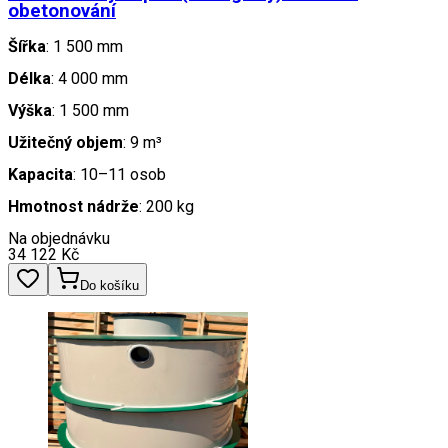
obetonování
Šířka
: 1 500 mm
Délka
: 4 000 mm
Výška
: 1 500 mm
Užitečný objem
: 9 m³
Kapacita
: 10–11 osob
Hmotnost nádrže
: 200 kg
Na objednávku
34 122
Kč
Do košíku