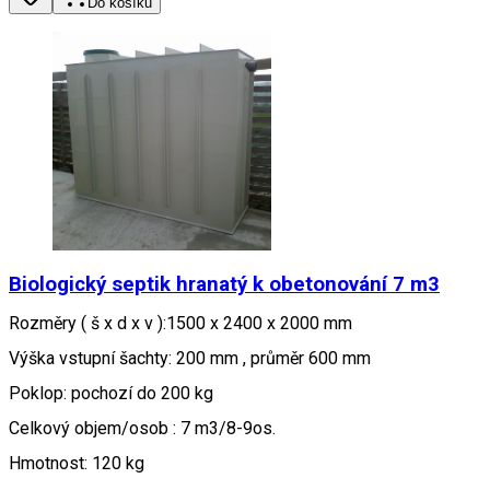
Do košíku
Biologický septik hranatý k obetonování 7 m3
Rozměry ( š x d x v ):1500 x 2400 x 2000 mm
Výška vstupní šachty: 200 mm , průměr 600 mm
Poklop: pochozí do 200 kg
Celkový objem/osob : 7 m3/8-9os.
Hmotnost: 120 kg