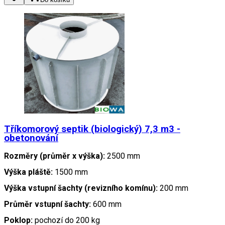
Tříkomorový septik (biologický) 7,3 m3 -
obetonování
Rozměry (průměr x výška):
2500 mm
Výška pláště:
1500 mm
Výška vstupní šachty (revizního komínu):
200 mm
Průměr vstupní šachty:
600 mm
Poklop:
pochozí do 200 kg