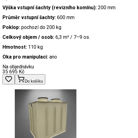
Výška vstupní šachty (revizního komínu):
200 mm
Průměr vstupní šachty:
600 mm
Poklop:
pochozí do 200 kg
Celkový objem / osob:
6,3 m³ / 7–9 os.
Hmotnost:
110 kg
Oka pro manipulaci:
ano
Na objednávku
35 695
Kč
Do košíku