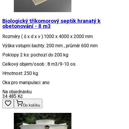
Biologický tříkomorový septik hranatý k
obetonování - 8 m3
Rozměry ( š x d x v ):1000 x 4000 x 2000 mm
Výška vstupní šachty: 200 mm , průměr 600 mm
Poklopy 2 ks: pochozí do 200 kg
Celkový objem/osob : 8 m3/9-10 os.
Hmotnost: 250 kg
Oka pro manipulaci: ano
Na objednávku
34 485
Kč
Do košíku