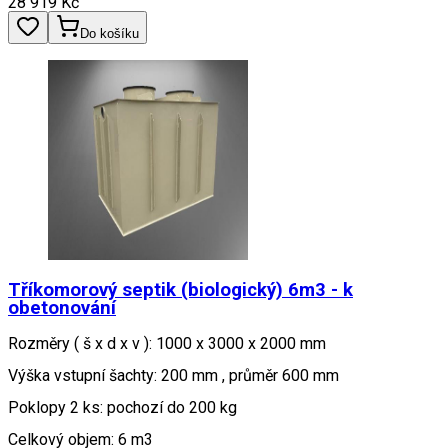
28 919
Kč
Do košíku
Tříkomorový septik (biologický) 6m3 - k
obetonování
Rozměry ( š x d x v ): 1000 x 3000 x 2000 mm
Výška vstupní šachty: 200 mm , průměr 600 mm
Poklopy 2 ks: pochozí do 200 kg
Celkový objem: 6 m3