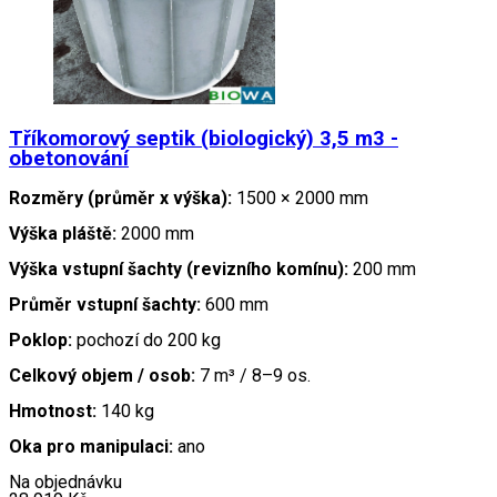
Tříkomorový septik (biologický) 3,5 m3 -
obetonování
Rozměry (průměr x výška):
1500 × 2000 mm
Výška pláště:
2000 mm
Výška vstupní šachty (revizního komínu):
200 mm
Průměr vstupní šachty:
600 mm
Poklop:
pochozí do 200 kg
Celkový objem / osob:
7 m³ / 8–9 os.
Hmotnost:
140 kg
Oka pro manipulaci:
ano
Na objednávku