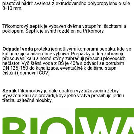
plastová nádrž svařená z extrudovaného polypropylenu o síle 
8-10 mm.
Tříkomorový septik je vybaven dvěma vstupními šachtami a 
poklopem. Septik je uvnitř rozdělen na tři komory.
Odpadní voda
 protéká jednotlivými komorami septiku, kde se 
kal usazuje a anaerobně vyhnívá. Přepážky u dna zabraňují 
přesouvání kalu a norné stěny zabraňují přesunu plovoucích 
nečistot. Vyčištěná voda z BS je 40% a odvádí se potrubím 
DN 125-150 do kanalizace, eventuálně k dalšímu stupni 
čištění ( domovní ČOV). 
Septik
 tříkomorový je dále opatřen vyztužovacími žebry. 
Vyvážení kalu se provádí, když jeho vrstva přesahuje jednu 
třetinu užitečné hloubky.