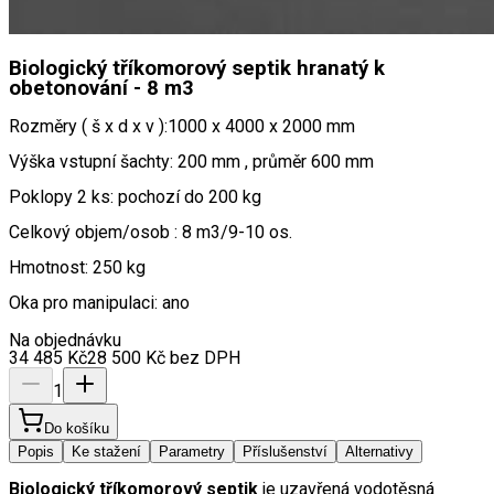
Biologický tříkomorový septik hranatý k
obetonování - 8 m3
Rozměry ( š x d x v ):1000 x 4000 x 2000 mm
Výška vstupní šachty: 200 mm , průměr 600 mm
Poklopy 2 ks: pochozí do 200 kg
Celkový objem/osob : 8 m3/9-10 os.
Hmotnost: 250 kg
Oka pro manipulaci: ano
Na objednávku
34 485
Kč
28 500
Kč
bez DPH
1
Do košíku
Popis
Ke stažení
Parametry
Příslušenství
Alternativy
Biologický tříkomorový septik
 je uzavřená vodotěsná 