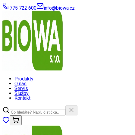
775 722 600
info@biowa.cz
Produkty
O nás
Servis
Služby
Kontakt