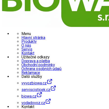
Menu
Hlavní stránka
Produkty
O nás
Servis
Kontakt
Užitečné odkazy
Doprava a platba
Obchodní podmínky
Ochrana osobních údajů
Reklamace
Další služby
vyvozbiowa.cz
serviscisticek.cz
biowa.cz
vodadovoz.cz
Kontakt