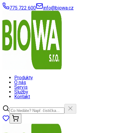
775 722 600
info@biowa.cz
Produkty
O nás
Servis
Služby
Kontakt