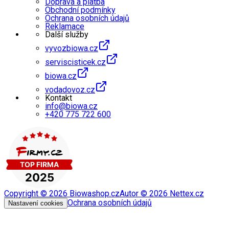
Doprava a platba
Obchodní podmínky
Ochrana osobních údajů
Reklamace
Další služby
vyvozbiowa.cz
serviscisticek.cz
biowa.cz
vodadovoz.cz
Kontakt
info@biowa.cz
+420 775 722 600
Copyright ©
2026
Biowashop.cz
Autor ©
2026
Nettex.cz
Ochrana osobních údajů
Nastavení cookies