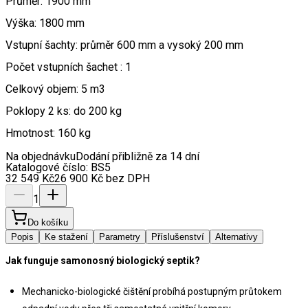
Průměr: 1900 mm
Výška: 1800 mm
Vstupní šachty: průměr 600 mm a vysoký 200 mm
Počet vstupních šachet : 1
Celkový objem: 5 m3
Poklopy 2 ks: do 200 kg
Hmotnost: 160 kg
Na objednávku
Dodání přibližně za 14 dní
Katalogové číslo:
BS5
32 549
Kč
26 900
Kč
bez DPH
1
Do košíku
Popis
Ke stažení
Parametry
Příslušenství
Alternativy
Jak funguje samonosný biologický septik?
Mechanicko-biologické čištění probíhá postupným průtokem 