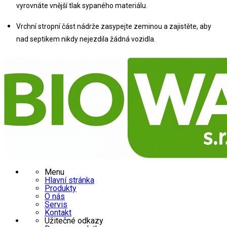
vyrovnáte vnější tlak sypaného materiálu.
Vrchní stropní část nádrže zasypejte zeminou a zajistěte, aby 
nad septikem nikdy nejezdila žádná vozidla.
Menu
Hlavní stránka
Produkty
O nás
Servis
Kontakt
Užitečné odkazy