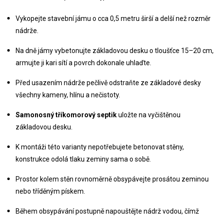
Vykopejte stavební jámu o cca 0,5 metru širší a delší než rozměr 
nádrže.
Na dně jámy vybetonujte základovou desku o tloušťce 15–20 cm, 
armujte ji kari sítí a povrch dokonale uhlaďte.
Před usazením nádrže pečlivě odstraňte ze základové desky 
všechny kameny, hlínu a nečistoty.
Samonosný tříkomorový septik
 uložte na vyčištěnou 
základovou desku.
K montáži této varianty nepotřebujete betonovat stěny, 
konstrukce odolá tlaku zeminy sama o sobě.
Prostor kolem stěn rovnoměrně obsypávejte prosátou zeminou 
nebo tříděným pískem.
Během obsypávání postupně napouštějte nádrž vodou, čímž 