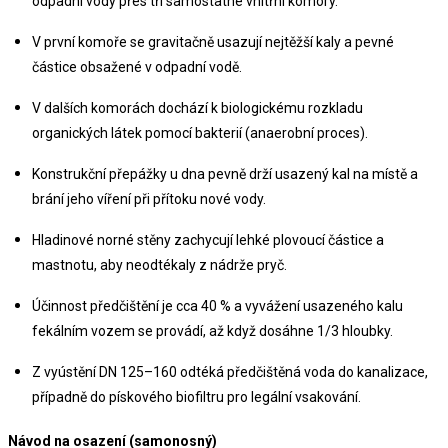
odpadní vody přes tři samostatné vnitřní komory.
V první komoře se gravitačně usazují nejtěžší kaly a pevné 
částice obsažené v odpadní vodě.
V dalších komorách dochází k biologickému rozkladu 
organických látek pomocí bakterií (anaerobní proces).
Konstrukční přepážky u dna pevně drží usazený kal na místě a 
brání jeho víření při přítoku nové vody.
Hladinové norné stěny zachycují lehké plovoucí částice a 
mastnotu, aby neodtékaly z nádrže pryč.
Účinnost předčištění je cca 40 % a vyvážení usazeného kalu 
fekálním vozem se provádí, až když dosáhne 1/3 hloubky.
Z vyústění DN 125–160 odtéká předčištěná voda do kanalizace, 
případně do pískového biofiltru pro legální vsakování.
Návod na osazení (samonosný)