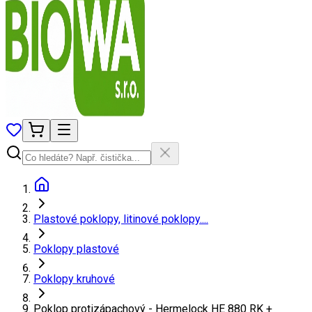
Plastové poklopy, litinové poklopy....
Poklopy plastové
Poklopy kruhové
Poklop protizápachový - Hermelock HE 880 RK +