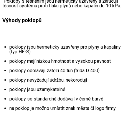
 Poklopy s těsněním jsou hermeticky uzavřeny a zaručují 
těsnost systému proti tlaku plynů nebo kapalin do 10 kPa.
Výhody poklopů
poklopy jsou hermeticky uzavřeny pro plyny a kapaliny 
(typ HE-S)
poklopy mají nízkou hmotnost a vysokou pevnost
poklopy odolávají zátěži 40 tun (třída D 400)
poklopy nevyžadují údržbu, nekorodují
poklopy jsou uzamykatelné
poklopy se standardně dodávají v černé barvě
na poklop je možno umístit znak města či logo firmy