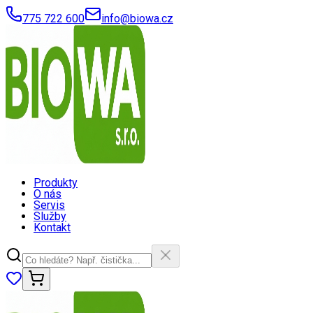
775 722 600
info@biowa.cz
Produkty
O nás
Servis
Služby
Kontakt