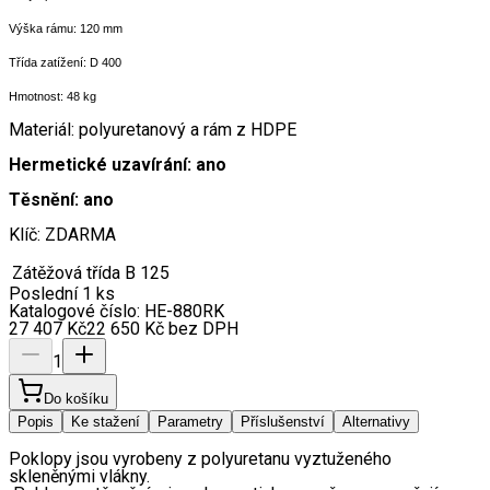
Výška rámu: 120 mm
Třída zatížení: D 400
Hmotnost: 48 kg
Materiál: polyuretanový a rám z HDPE
Hermetické uzavírání: ano
Těsnění: ano
Klíč: ZDARMA
Zátěžová třída
B 125
Poslední 1 ks
Katalogové číslo:
HE-880RK
27 407
Kč
22 650
Kč
bez DPH
1
Do košíku
Popis
Ke stažení
Parametry
Příslušenství
Alternativy
Poklopy jsou vyrobeny z polyuretanu vyztuženého 
skleněnými vlákny. 