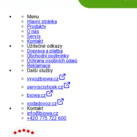
Menu
Hlavní stránka
Produkty
O nás
Servis
Kontakt
Užitečné odkazy
Doprava a platba
Obchodní podmínky
Ochrana osobních údajů
Reklamace
Další služby
vyvozbiowa.cz
serviscisticek.cz
biowa.cz
vodadovoz.cz
Kontakt
info@biowa.cz
+420 775 722 600