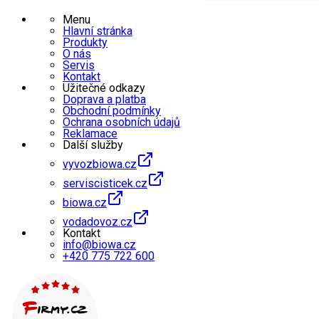
Menu
Hlavní stránka
Produkty
O nás
Servis
Kontakt
Užitečné odkazy
Doprava a platba
Obchodní podmínky
Ochrana osobních údajů
Reklamace
Další služby
vyvozbiowa.cz
serviscisticek.cz
biowa.cz
vodadovoz.cz
Kontakt
info@biowa.cz
+420 775 722 600