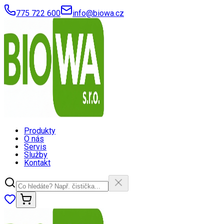
775 722 600
info@biowa.cz
Produkty
O nás
Servis
Služby
Kontakt