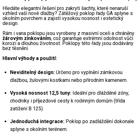
Hledáte elegantní řešení pro zakrytí šachty, které nenaruší 
vzhled vaší nové dlažby? Zátěžový poklop řady GA splyne s 
okolním povrchem a zajistí vysokou nosnost i estetický 
design.
Rám i vana poklopu jsou vyrobeny z masivní oceli a chráněny 
žárovým zinkováním
, což garantuje extrémní odolnost vůči 
korozi a dlouhou životnost. Poklopy této řady jsou dodávány 
bez těsnění.
Hlavní výhody a použití:
Neviditelný design:
 Určeno pro vyplnění zámkovou 
dlažbou, žulovými kostkami nebo přírodním kamenem.
Vysoká nosnost 12,5 tuny:
 Ideální pro dlážděné zóny, 
chodníky i příjezdové cesty k rodinným domům (třída 
zatížení B 125).
Jednoduchá integrace:
 Poklop po zadláždění dokonale 
splyne s okolním terénem.