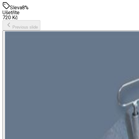
Sleva
8
%
Ušetříte
720
Kč
Previous slide