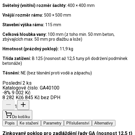
Světelný (vnitřní) rozměr šachty:
400 × 400 mm
Vnější rozměr rámu:
500 × 500 mm
Stavební výška rámu:
115 mm
Celková hloubka vany:
100 mm (z toho min. 50 mm beton,
zbývajících max. 50 mm pro dlažbu a lože)
Hmotnost (prázdný poklop):
11,9 kg
Třída zatížení:
B 125 (nosnost až 12,5 tuny při dodržení podmínek
betonáže)
Těsnění:
NE (bez těsnění proti vodě a zápachu)
Poslední 2 ks
Katalogové číslo:
GA40100
-8
%
9 002
Kč
8 282
Kč
6 845
Kč
bez DPH
1
Do košíku
Popis
Ke stažení
Parametry
Příslušenství
Alternativy
Zinkovaný poklop pro zadláždění řady GA (nosnost 12,5 t)