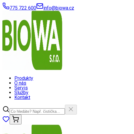
775 722 600
info@biowa.cz
Produkty
O nás
Servis
Služby
Kontakt