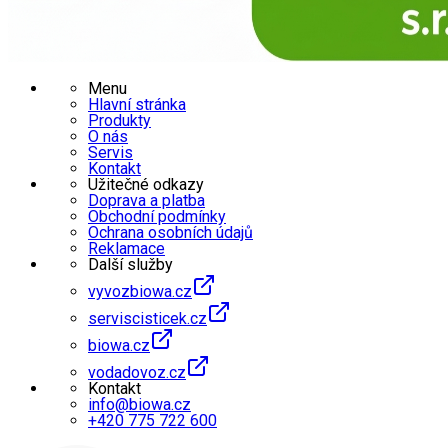
Menu
Hlavní stránka
Produkty
O nás
Servis
Kontakt
Užitečné odkazy
Doprava a platba
Obchodní podmínky
Ochrana osobních údajů
Reklamace
Další služby
vyvozbiowa.cz
serviscisticek.cz
biowa.cz
vodadovoz.cz
Kontakt
info@biowa.cz
+420 775 722 600