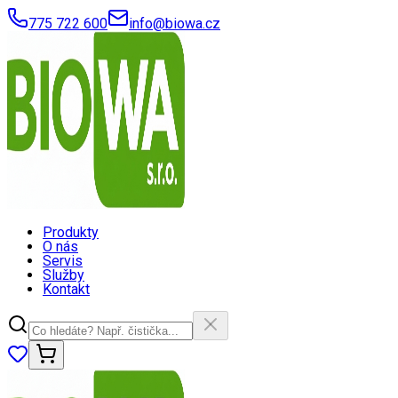
775 722 600
info@biowa.cz
Produkty
O nás
Servis
Služby
Kontakt