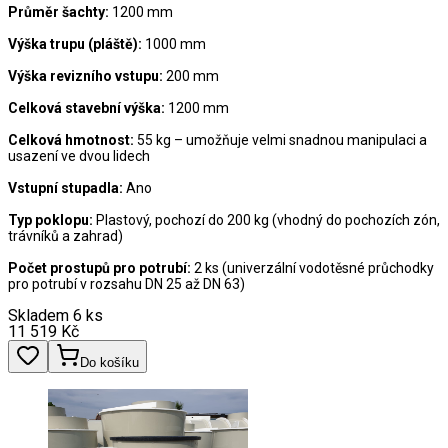
Průměr šachty:
1200 mm
Výška trupu (pláště):
1000 mm
Výška revizního vstupu:
200 mm
Celková stavební výška:
1200 mm
Celková hmotnost:
55 kg – umožňuje velmi snadnou manipulaci a
usazení ve dvou lidech
Vstupní stupadla:
Ano
Typ poklopu:
Plastový, pochozí do 200 kg (vhodný do pochozích zón,
trávníků a zahrad)
Počet prostupů pro potrubí:
2 ks (univerzální vodotěsné průchodky
pro potrubí v rozsahu DN 25 až DN 63)
Skladem 6 ks
11 519
Kč
Do košíku