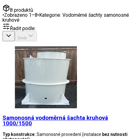
8
produktů
•
Zobrazeno
1
–
8
•
Kategorie:
Vodoměrné šachty samonosné
kruhové
Řadit podle:
Směr
Samonosná vodoměrná šachta kruhová
1000/1500
Typ konstrukce:
Samonosné provedení (instalace
bez nutnosti