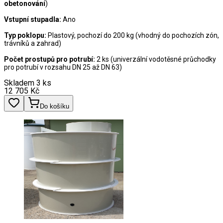
obetonování
)
Vstupní stupadla:
Ano
Typ poklopu:
Plastový, pochozí do 200 kg (vhodný do pochozích zón,
trávníků a zahrad)
Počet prostupů pro potrubí:
2 ks (univerzální vodotěsné průchodky
pro potrubí v rozsahu DN 25 až DN 63)
Skladem 3 ks
12 705
Kč
Do košíku