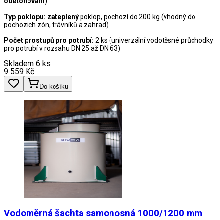
obetonování
)
Typ poklopu: zateplený
poklop, pochozí do 200 kg (vhodný do
pochozích zón, trávníků a zahrad)
Počet prostupů pro potrubí:
2 ks (univerzální vodotěsné průchodky
pro potrubí v rozsahu DN 25 až DN 63)
Skladem 6 ks
9 559
Kč
Do košíku
Vodoměrná šachta samonosná 1000/1200 mm