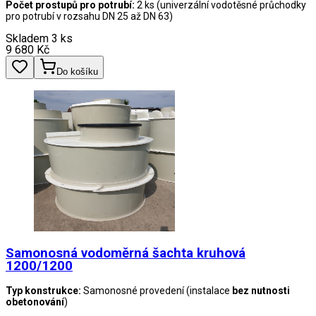
Počet prostupů pro potrubí:
2 ks (univerzální vodotěsné průchodky
pro potrubí v rozsahu DN 25 až DN 63)
Skladem 3 ks
9 680
Kč
Do košíku
Samonosná vodoměrná šachta kruhová
1200/1200
Typ konstrukce:
Samonosné provedení (instalace
bez nutnosti
obetonování
)