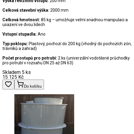
Výška revizního vstupu:
200 mm
Celková stavební výška:
2000 mm
Celková hmotnost:
85 kg – umožňuje velmi snadnou manipulaci a
usazení ve dvou lidech
Vstupní stupadla:
Ano
Typ poklopu:
Plastový, pochozí do 200 kg (vhodný do pochozích zón,
trávníků a zahrad)
Počet prostupů pro potrubí:
2 ks (univerzální vodotěsné průchodky
pro potrubí v rozsahu DN 25 až DN 63)
Skladem 5 ks
15 125
Kč
Do košíku