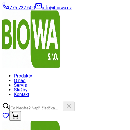
775 722 600
info@biowa.cz
Produkty
O nás
Servis
Služby
Kontakt