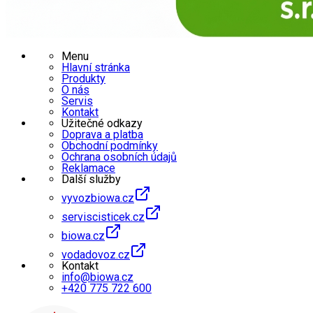
Menu
Hlavní stránka
Produkty
O nás
Servis
Kontakt
Užitečné odkazy
Doprava a platba
Obchodní podmínky
Ochrana osobních údajů
Reklamace
Další služby
vyvozbiowa.cz
serviscisticek.cz
biowa.cz
vodadovoz.cz
Kontakt
info@biowa.cz
+420 775 722 600