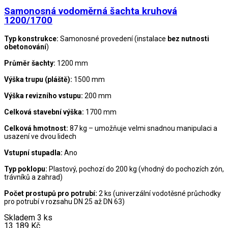
Samonosná vodoměrná šachta kruhová
1200/1700
Typ konstrukce:
Samonosné provedení (instalace
bez nutnosti
obetonování
)
Průměr šachty:
1200 mm
Výška trupu (pláště):
1500 mm
Výška revizního vstupu:
200 mm
Celková stavební výška:
1700 mm
Celková hmotnost:
87 kg – umožňuje velmi snadnou manipulaci a
usazení ve dvou lidech
Vstupní stupadla:
Ano
Typ poklopu:
Plastový, pochozí do 200 kg (vhodný do pochozích zón,
trávníků a zahrad)
Počet prostupů pro potrubí:
2 ks (univerzální vodotěsné průchodky
pro potrubí v rozsahu DN 25 až DN 63)
Skladem 3 ks
13 189
Kč