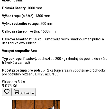
obetonování
)
Průměr šachty:
1000 mm
Výška trupu (pláště):
1300 mm
Výška revizního vstupu:
200 mm
Celková stavební výška:
1500 mm
Celková hmotnost:
58 kg – umožňuje velmi snadnou manipulaci a
usazení ve dvou lidech
Vstupní stupadla:
Ano
Typ poklopu:
Plastový, pochozí do 200 kg (vhodný do pochozích zón,
trávníků a zahrad)
Počet prostupů pro potrubí:
2 ks (univerzální vodotěsné průchodky
pro potrubí v rozsahu DN 25 až DN 63)
Skladem 3 ks
9 075
Kč
Do košíku