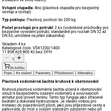
Vstupní stupadla:
Ano (plastová stupadla pro bezpečný
sestup a výstup).
Typ poklopu:
Plastový, pochozí do 200 kg
Počet prostupů pro potrubí:
2 ks (vodotěsné průchodky pro
bezpečné vyvedení potrubí, standardně pro rozsah DN 32 až
DN 63, umístěné na přání zákazníka).
Skladem 4 ks
Katalogové číslo:
VŠK1200/1400
11 858
Kč
9 800
Kč
bez DPH
1
Do košíku
Popis
Ke stažení
Parametry
Příslušenství
Alternativy
Plastová vodoměrná šachta kruhová k obetonování 
Kruhová plastová vodoměrná šachta určená k obetonování 
slouží k bezpečnému osazení vodoměrů a souvisejících 
armatur pod úroveň terénu. Tento typ funguje jako ztracené 
bednění a dokonalá hydroizolace. Je ideální volbou pro 
instalaci do pojezdových ploch, jako jsou příjezdové cesty a 
parkoviště, do míst s vyšším statickým zatížením nebo při 