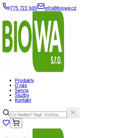
775 722 600
info@biowa.cz
Produkty
O nás
Servis
Služby
Kontakt