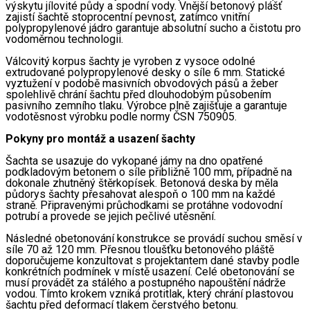
výskytu jílovité půdy a spodní vody. Vnější betonový plášť 
zajistí šachtě stoprocentní pevnost, zatímco vnitřní 
polypropylenové jádro garantuje absolutní sucho a čistotu pro 
vodoměrnou technologii.
Válcovitý korpus šachty je vyroben z vysoce odolné 
extrudované polypropylenové desky o síle 6 mm. Statické 
vyztužení v podobě masivních obvodových pásů a žeber 
spolehlivě chrání šachtu před dlouhodobým působením 
pasivního zemního tlaku. Výrobce plně zajišťuje a garantuje 
vodotěsnost výrobku podle normy ČSN 750905. 
Pokyny pro montáž a usazení šachty
Šachta se usazuje do vykopané jámy na dno opatřené 
podkladovým betonem o síle přibližně 100 mm, případně na 
dokonale zhutněný štěrkopísek. Betonová deska by měla 
půdorys šachty přesahovat alespoň o 100 mm na každé 
straně. Připravenými průchodkami se protáhne vodovodní 
potrubí a provede se jejich pečlivé utěsnění.
Následné obetonování konstrukce se provádí suchou směsí v 
síle 70 až 120 mm. Přesnou tloušťku betonového pláště 
doporučujeme konzultovat s projektantem dané stavby podle 
konkrétních podmínek v místě usazení. Celé obetonování se 
musí provádět za stálého a postupného napouštění nádrže 
vodou. Tímto krokem vzniká protitlak, který chrání plastovou 
šachtu před deformací tlakem čerstvého betonu.