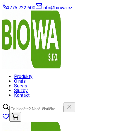
775 722 600
info@biowa.cz
Produkty
O nás
Servis
Služby
Kontakt