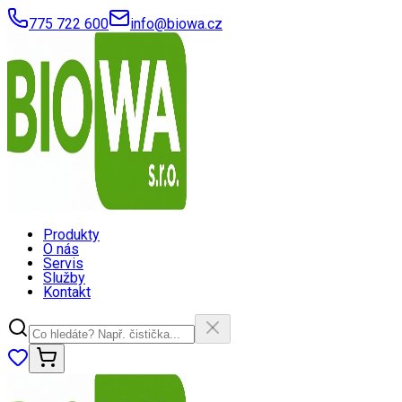
775 722 600
info@biowa.cz
Produkty
O nás
Servis
Služby
Kontakt