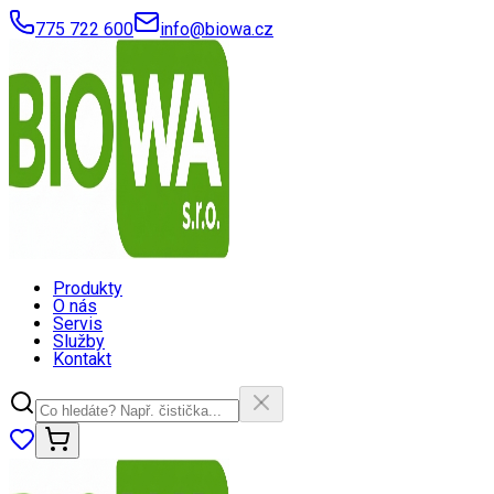
775 722 600
info@biowa.cz
Produkty
O nás
Servis
Služby
Kontakt