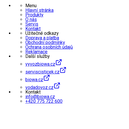
Menu
Hlavní stránka
Produkty
O nás
Servis
Kontakt
Užitečné odkazy
Doprava a platba
Obchodní podmínky
Ochrana osobních údajů
Reklamace
Další služby
vyvozbiowa.cz
serviscisticek.cz
biowa.cz
vodadovoz.cz
Kontakt
info@biowa.cz
+420 775 722 600