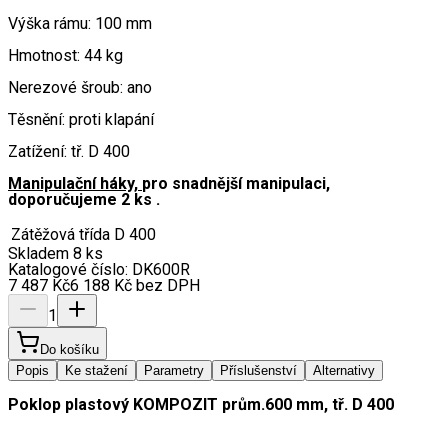
Výška rámu: 100 mm
Hmotnost: 44 kg
Nerezové šroub: ano
Těsnění: proti klapání
Zatížení: tř. D 400
Manipulační háky,
pro snadnější manipulaci,
doporučujeme 2 ks .
Zátěžová třída
D 400
Skladem 8 ks
Katalogové číslo:
DK600R
7 487
Kč
6 188
Kč
bez DPH
1
Do košíku
Popis
Ke stažení
Parametry
Příslušenství
Alternativy
Poklop plastový KOMPOZIT prům.600 mm, tř. D 400