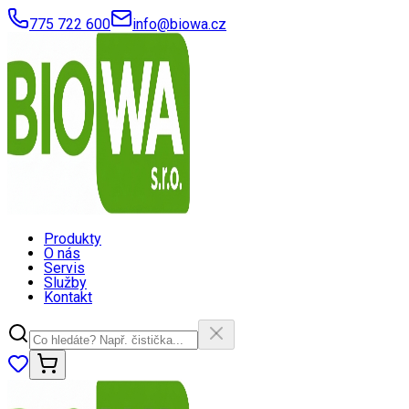
775 722 600
info@biowa.cz
Produkty
O nás
Servis
Služby
Kontakt