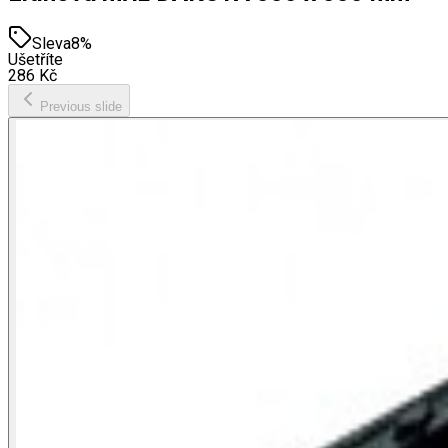
Sleva
8
%
Ušetříte
286
Kč
Previous slide