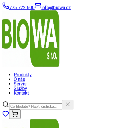
775 722 600
info@biowa.cz
Produkty
O nás
Servis
Služby
Kontakt