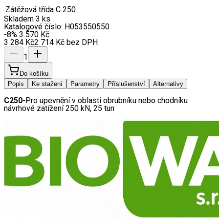
Zátěžová třída
C 250
Skladem 3 ks
Katalogové číslo:
H053550550
-8
%
3 570
Kč
3 284
Kč
2 714
Kč
bez DPH
1
Do košíku
Popis
Ke stažení
Parametry
Příslušenství
Alternativy
C250
-Pro upevnění v oblasti obrubníku nebo chodníku 
n
ávrhové zatížení 250 kN, 25 tun