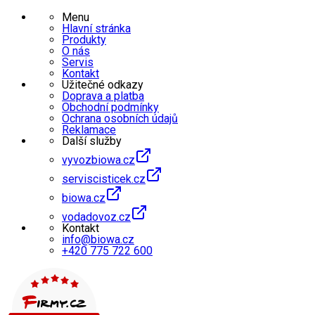
Menu
Hlavní stránka
Produkty
O nás
Servis
Kontakt
Užitečné odkazy
Doprava a platba
Obchodní podmínky
Ochrana osobních údajů
Reklamace
Další služby
vyvozbiowa.cz
serviscisticek.cz
biowa.cz
vodadovoz.cz
Kontakt
info@biowa.cz
+420 775 722 600