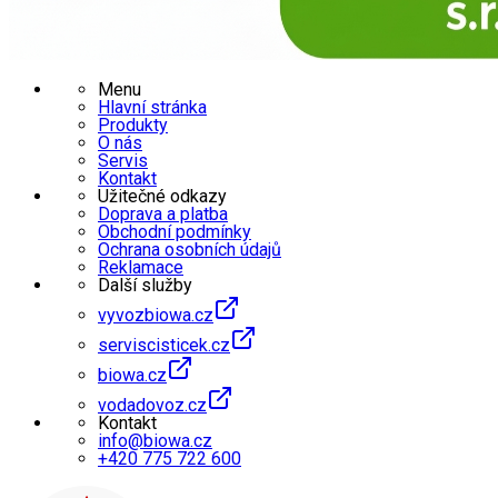
Menu
Hlavní stránka
Produkty
O nás
Servis
Kontakt
Užitečné odkazy
Doprava a platba
Obchodní podmínky
Ochrana osobních údajů
Reklamace
Další služby
vyvozbiowa.cz
serviscisticek.cz
biowa.cz
vodadovoz.cz
Kontakt
info@biowa.cz
+420 775 722 600