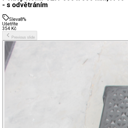
- s odvětráním
Sleva
8
%
Ušetříte
354
Kč
Previous slide