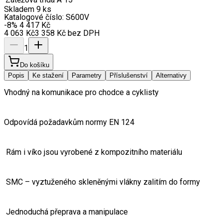
Skladem 9 ks
Katalogové číslo:
S600V
-8
%
4 417
Kč
4 063
Kč
3 358
Kč
bez DPH
1
Do košíku
Popis
Ke stažení
Parametry
Příslušenství
Alternativy
Vhodný na komunikace pro chodce a cyklisty
Odpovídá požadavkům normy EN 124
 Rám i víko jsou vyrobené z kompozitního materiálu
 SMC – vyztuženého skleněnými vlákny zalitím do formy
 Jednoduchá přeprava a manipulace