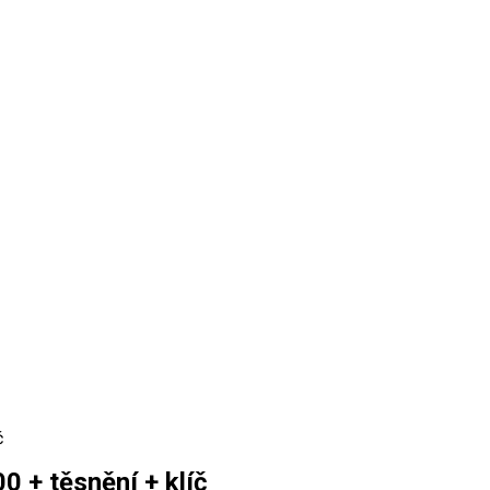
č
+ těsnění + klíč