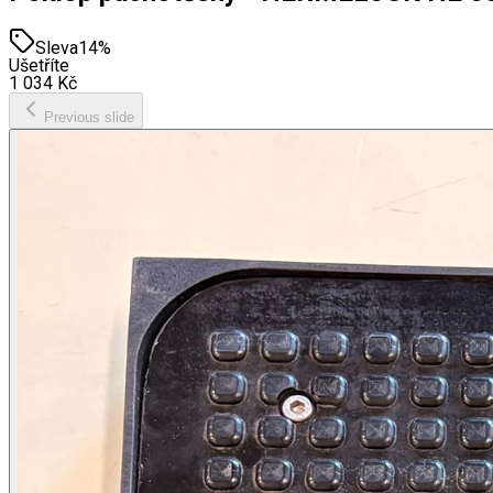
Sleva
14
%
Ušetříte
1 034
Kč
Previous slide