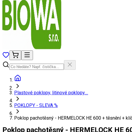
Plastové poklopy, litinové poklopy....
POKLOPY - SLEVA %
Poklop pachotěsný - HERMELOCK HE 600 + těsnění + klí
Poklop pachotěsný - HERMELOCK HE 600 