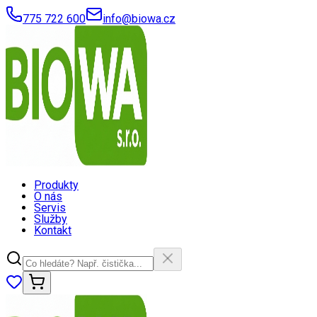
775 722 600
info@biowa.cz
Produkty
O nás
Servis
Služby
Kontakt