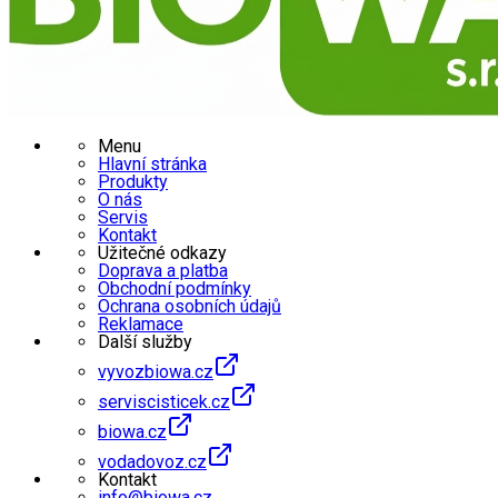
Menu
Hlavní stránka
Produkty
O nás
Servis
Kontakt
Užitečné odkazy
Doprava a platba
Obchodní podmínky
Ochrana osobních údajů
Reklamace
Další služby
vyvozbiowa.cz
serviscisticek.cz
biowa.cz
vodadovoz.cz
Kontakt
info@biowa.cz