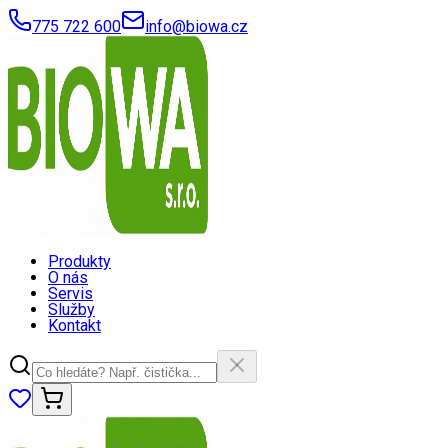
775 722 600
info@biowa.cz
Produkty
O nás
Servis
Služby
Kontakt