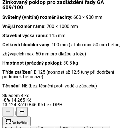
Zinkovaný poklop pro zadláždění řady GA
609/100
Světelný (vnitřní) rozměr šachty:
600 × 900 mm
Vnější rozměr rámu:
700 × 1000 mm
Stavební výška rámu:
115 mm
Celková hloubka vany:
100 mm (z toho min. 50 mm beton,
zbývajících max. 50 mm pro dlažbu a lože)
Hmotnost (prázdný poklop):
30,5 kg
Třída zatížení:
B 125 (nosnost až 12,5 tuny při dodržení
podmínek betonáže)
Těsnění:
NE (bez těsnění proti vodě a zápachu)
Skladem 4 ks
-8
%
14 265
Kč
13 124
Kč
10 846
Kč
bez DPH
1
Do košíku