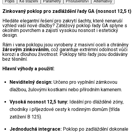
Popis
Ke stažení
Parametry
Příslušenství
Alternativy
Zinkovaný poklop pro zadláždění řady GA (nosnost 12,5 t)
Hledáte elegantní řešení pro zakrytí šachty, které nenaruší 
vzhled vaší nové dlažby? Zátěžový poklop řady GA splyne s 
okolním povrchem a zajistí vysokou nosnost i estetický 
design.
Rám i vana poklopu jsou vyrobeny z masivní oceli a chráněny 
žárovým zinkováním
, což garantuje extrémní odolnost vůči 
korozi a dlouhou životnost. Poklopy této řady jsou dodávány 
bez těsnění.
Hlavní výhody a použití:
Neviditelný design:
 Určeno pro vyplnění zámkovou 
dlažbou, žulovými kostkami nebo přírodním kamenem.
Vysoká nosnost 12,5 tuny:
 Ideální pro dlážděné zóny, 
chodníky i příjezdové cesty k rodinným domům (třída 
zatížení B 125).
Jednoduchá integrace:
 Poklop po zadláždění dokonale 