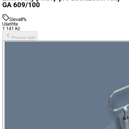
GA 609/100
Sleva
8
%
Ušetříte
1 141
Kč
Previous slide