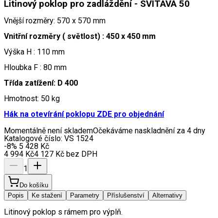
Litinový poklop pro zadláždění - SVITAVA 50
Vnější rozměry: 570 x 570 mm
Vnitřní rozměry ( světlost) : 450 x 450 mm
Výška H : 110 mm
Hloubka F : 80 mm
Třída zatížení: D 400
Hmotnost: 50 kg
Hák na otevírání poklopu ZDE pro objednání
Momentálně není skladem
Očekáváme naskladnění za 4 dny
Katalogové číslo:
VS 1524
-8
%
5 428
Kč
4 994
Kč
4 127
Kč
bez DPH
1
Do košíku
Popis
Ke stažení
Parametry
Příslušenství
Alternativy
Litinový poklop s rámem pro výplň.