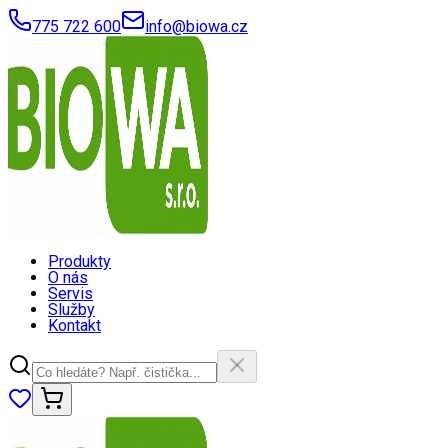
775 722 600
info@biowa.cz
Produkty
O nás
Servis
Služby
Kontakt