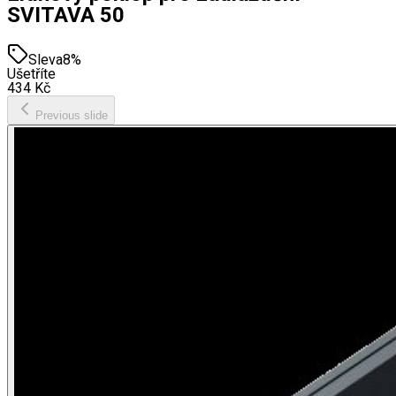
SVITAVA 50
Sleva
8
%
Ušetříte
434
Kč
Previous slide