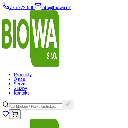
775 722 600
info@biowa.cz
Produkty
O nás
Servis
Služby
Kontakt