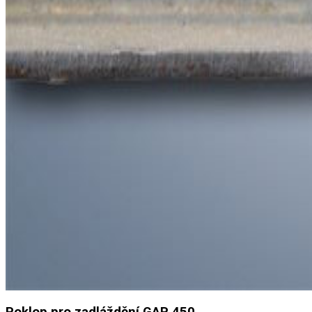
Poklop pro zadláždění GAP 450