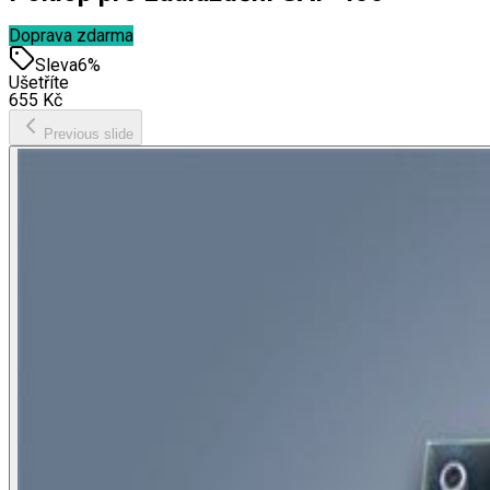
Doprava zdarma
Sleva
6
%
Ušetříte
655
Kč
Previous slide