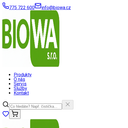
775 722 600
info@biowa.cz
Produkty
O nás
Servis
Služby
Kontakt