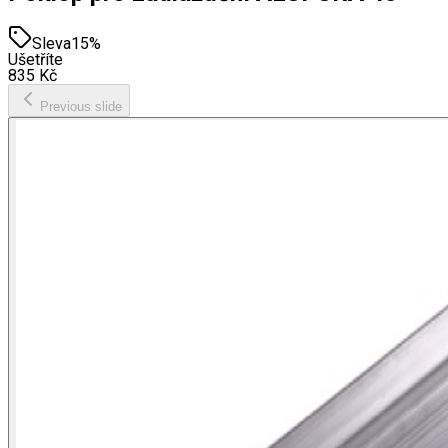
Sleva
15
%
Ušetříte
835
Kč
Previous slide