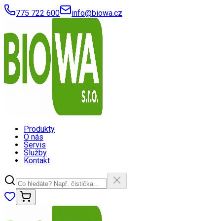
775 722 600
info@biowa.cz
Produkty
O nás
Servis
Služby
Kontakt