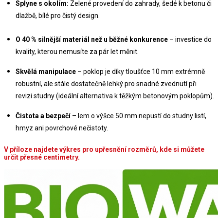
Splyne s okolím:
 Zelené provedení do zahrady, šedé k betonu či 
dlažbě, bílé pro čistý design.
O 40 % silnější materiál než u běžné konkurence
 – investice do 
kvality, kterou nemusíte za pár let měnit.
Skvělá manipulace
 – poklop je díky tloušťce 10 mm extrémně 
robustní, ale stále dostatečně lehký pro snadné zvednutí při 
revizi studny (ideální alternativa k těžkým betonovým poklopům).
Čistota a bezpečí
 – lem o výšce 50 mm nepustí do studny listí, 
hmyz ani povrchové nečistoty.
V příloze najdete výkres pro upřesnění rozměrů, kde si můžete 
určit přesné centimetry.