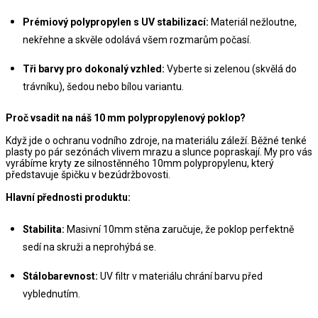
Prémiový polypropylen s UV stabilizací:
 Materiál nežloutne, 
nekřehne a skvěle odolává všem rozmarům počasí.
Tři barvy pro dokonalý vzhled:
 Vyberte si zelenou (skvělá do 
trávníku), šedou nebo bílou variantu.
Proč vsadit na náš 10 mm polypropylenový poklop?
Když jde o ochranu vodního zdroje, na materiálu záleží. Běžné tenké 
plasty po pár sezónách vlivem mrazu a slunce popraskají. My pro vás 
vyrábíme kryty ze silnostěnného 10mm polypropylenu, který 
představuje špičku v bezúdržbovosti.
Hlavní přednosti produktu:
Stabilita:
 Masivní 10mm stěna zaručuje, že poklop perfektně 
sedí na skruži a neprohýbá se.
Stálobarevnost:
 UV filtr v materiálu chrání barvu před 
vyblednutím.