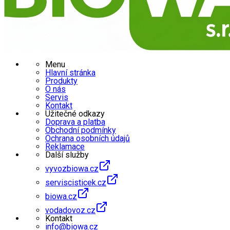
Menu
Hlavní stránka
Produkty
O nás
Servis
Kontakt
Užitečné odkazy
Doprava a platba
Obchodní podmínky
Ochrana osobních údajů
Reklamace
Další služby
vyvozbiowa.cz
serviscisticek.cz
biowa.cz
vodadovoz.cz
Kontakt
info@biowa.cz