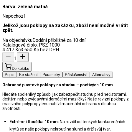
Barva: zelená matná
Nepochozí
Jelikož jsou poklopy na zakázku, zboží není možné vrátit
zpět.
Na objednávku
Dodání přibližně za 10 dní
Katalogové číslo:
PSZ 1000
4 417
Kč
3 650
Kč
bez DPH
1
Do košíku
Popis
Ke stažení
Parametry
Příslušenství
Alternativy
Ochranné plastové poklopy na studnu – poctivých 10 mm
Hledáte spolehlivý způsob, jak zabezpečit studnu před nečistotami, 
deštěm nebo zvědavými domácími mazlíčky? Naše revizní poklopy z 
masivního polypropylenu nabízí maximální ochranu s dlouhou 
životností.
Extrémní tloušťka 10 mm:
 Na rozdíl od tenkých konkurenčních 
krytů se naše poklopy nekroutí na slunci a drží svůj tvar.