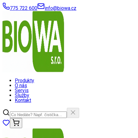
775 722 600
info@biowa.cz
Produkty
O nás
Servis
Služby
Kontakt