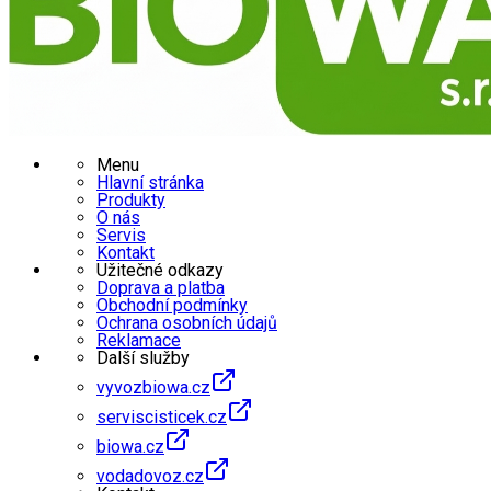
Menu
Hlavní stránka
Produkty
O nás
Servis
Kontakt
Užitečné odkazy
Doprava a platba
Obchodní podmínky
Ochrana osobních údajů
Reklamace
Další služby
vyvozbiowa.cz
serviscisticek.cz
biowa.cz
vodadovoz.cz