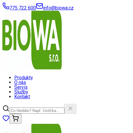
775 722 600
info@biowa.cz
Produkty
O nás
Servis
Služby
Kontakt