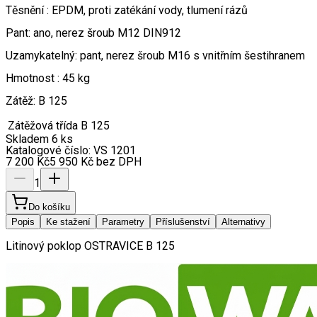
Těsnění : EPDM, proti zatékání vody, tlumení rázů
Pant: ano, nerez šroub M12 DIN912
Uzamykatelný: pant, nerez šroub M16 s vnitřním šestihranem
Hmotnost : 45 kg
Zátěž: B 125
Zátěžová třída
B 125
Skladem 6 ks
Katalogové číslo:
VS 1201
7 200
Kč
5 950
Kč
bez DPH
1
Do košíku
Popis
Ke stažení
Parametry
Příslušenství
Alternativy
Litinový poklop OSTRAVICE B 125