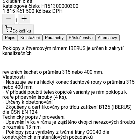
Skladem 6 ks
Katalogové číslo:
H151300000300
1 815
Kč
1 500
Kč
bez DPH
1
Do košíku
Popis
Ke stažení
Parametry
Příslušenství
Alternativy
Poklopy s čtvercovým rámem IBERUS je určen k zakrytí 
kanalizačních
revizních šachet o průměru 315 nebo 400 mm.
Vlastnosti:
- Nasazuje se na hladký konec šachtové roury o průměru 315 
nebo 400 mm.
- V případě použití teleskopické varianty je rám poklopu k 
rouře připevněn šrouby (4 ks).
- Určeny k obetonování.
- Zkoušeny a certifikovány pro třídu zatížení B125 (IBERUS) 
dle ČSN EN 124.
Technický popis / provedení:
- Upevnění víka v rámu je zajištěno dvojicí nerezových šroubů 
o rozměru 13 mm.
- Poklopy jsou vyráběny z tvárné litiny GGG40 dle 
konstrukčních a materiálových požadavků