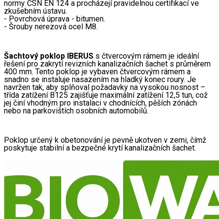
normy ČSN EN 124 a procházejí pravidelnou certifikací ve 
zkušebním ústavu.
- Povrchová úprava - bitumen.
- Šrouby nerezová ocel M8.
Šachtový poklop IBERUS 
s čtvercovým rámem je ideální 
řešení pro zakrytí revizních kanalizačních šachet s průměrem 
400 mm. Tento poklop je vybaven čtvercovým rámem a 
snadno se instaluje nasazením na hladký konec roury. Je 
navržen tak, aby splňoval požadavky na vysokou nosnost – 
třída zatížení B125 zajišťuje maximální zatížení 12,5 tun, což 
jej činí vhodným pro instalaci v chodnících, pěších zónách 
nebo na parkovištích osobních automobilů. 
Poklop určený k obetonování je pevně ukotven v zemi, čímž 
poskytuje stabilní a bezpečné krytí kanalizačních šachet.