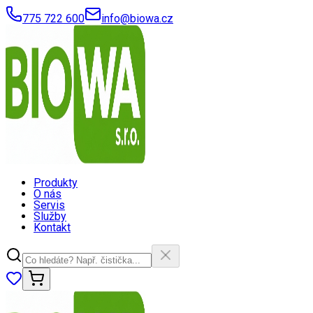
775 722 600
info@biowa.cz
Produkty
O nás
Servis
Služby
Kontakt