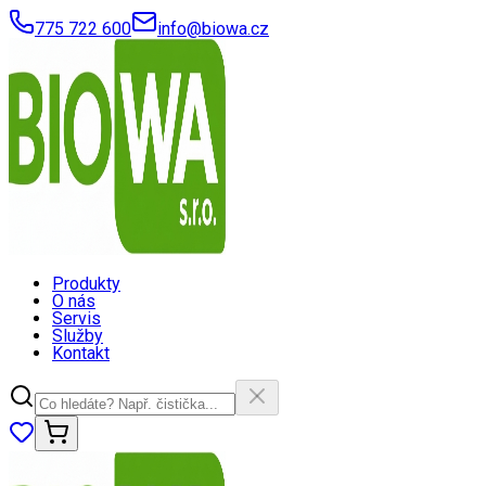
775 722 600
info@biowa.cz
Produkty
O nás
Servis
Služby
Kontakt