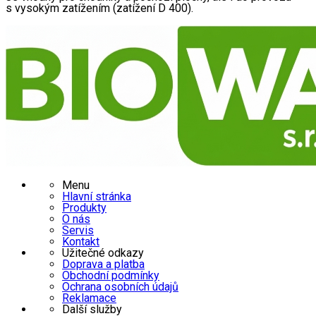
s vysokým zatížením (zatížení D 400).
Menu
Hlavní stránka
Produkty
O nás
Servis
Kontakt
Užitečné odkazy
Doprava a platba
Obchodní podmínky
Ochrana osobních údajů
Reklamace
Další služby