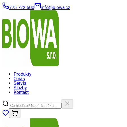
775 722 600
info@biowa.cz
Produkty
O nás
Servis
Služby
Kontakt