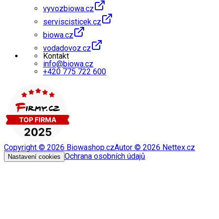
vyvozbiowa.cz
serviscisticek.cz
biowa.cz
vodadovoz.cz
Kontakt
info@biowa.cz
+420 775 722 600
Copyright ©
2026
Biowashop.cz
Autor ©
2026
Nettex.cz
Ochrana osobních údajů
Nastavení cookies