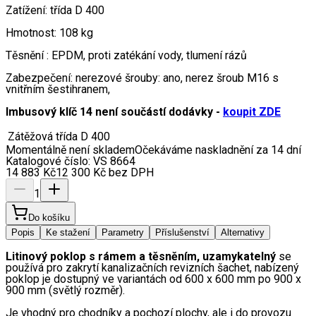
Zatížení: třída D 400
Hmotnost: 108 kg
Těsnění : EPDM, proti zatékání vody, tlumení rázů
Zabezpečení: nerezové šrouby: ano, nerez šroub M16 s
vnitřním šestihranem,
Imbusový klíč 14 není součástí dodávky -
koupit ZDE
Zátěžová třída
D 400
Momentálně není skladem
Očekáváme naskladnění za 14 dní
Katalogové číslo:
VS 8664
14 883
Kč
12 300
Kč
bez DPH
1
Do košíku
Popis
Ke stažení
Parametry
Příslušenství
Alternativy
Litinový poklop s rámem a těsněním, uzamykatelný
 se 
používá pro zakrytí kanalizačních revizních šachet, nabízený 
poklop je dostupný ve variantách od 600 x 600 mm po 900 x 
900 mm (světlý rozměr). 
Je vhodný pro chodníky a pochozí plochy, ale i do provozu 