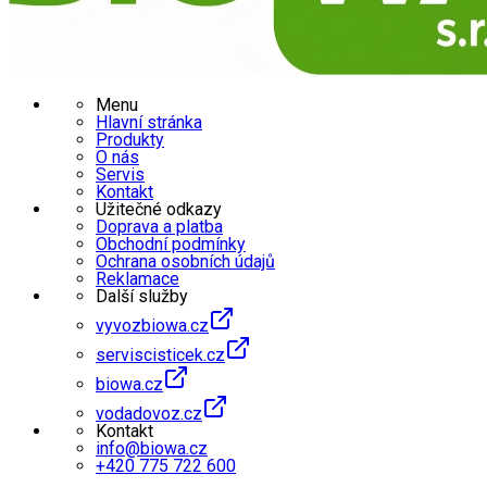
Menu
Hlavní stránka
Produkty
O nás
Servis
Kontakt
Užitečné odkazy
Doprava a platba
Obchodní podmínky
Ochrana osobních údajů
Reklamace
Další služby
vyvozbiowa.cz
serviscisticek.cz
biowa.cz
vodadovoz.cz
Kontakt
info@biowa.cz
+420 775 722 600