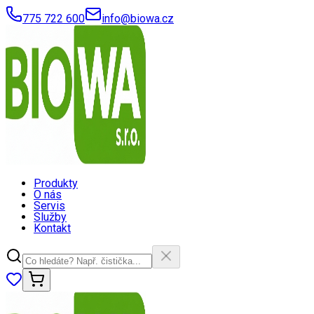
775 722 600
info@biowa.cz
Produkty
O nás
Servis
Služby
Kontakt