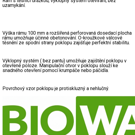
Rám s těsnící drážkou, výklopný systém otevírání, bez 
uzamykání.
Výška rámu 100 mm a rozšířená perforovaná dosedací plocha 
rámu umožňuje účinné obetonování. O-kroužkové válcové 
těsnění ze spodní strany poklopu zajišťuje perfektní stabilitu.
Výklopný systém ( bez pantu) umožňuje zajištění poklopu v 
otevřené poloze. Manipulační otvor v poklopu slouží ke 
snadného otevření pomocí krumpáče nebo páčidla. 
Povrchový vzor poklopu je protiskluzný a nehlučný.