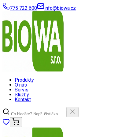
775 722 600
info@biowa.cz
Produkty
O nás
Servis
Služby
Kontakt