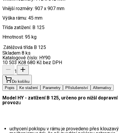
Vnější rozměry: 907 x 907 mm
Výška rámu: 45 mm
Třída zatížení: B 125
Hmotnost: 95 kg
Zátěžová třída
B 125
Skladem 8 ks
Katalogové číslo:
HY90
10 503
Kč
8 680
Kč
bez DPH
1
Do košíku
Popis
Ke stažení
Parametry
Příslušenství
Alternativy
Model HY - zatížení B 125, určeno pro nižší dopravní 
provoz
u
uchycení poklopu v rámu je provedeno přes klouzavý 