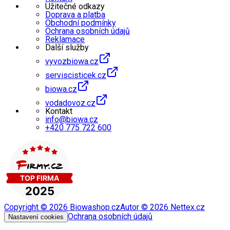
Užitečné odkazy
Doprava a platba
Obchodní podmínky
Ochrana osobních údajů
Reklamace
Další služby
vyvozbiowa.cz
serviscisticek.cz
biowa.cz
vodadovoz.cz
Kontakt
info@biowa.cz
+420 775 722 600
Copyright ©
2026
Biowashop.cz
Autor ©
2026
Nettex.cz
Ochrana osobních údajů
Nastavení cookies