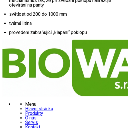
mechanismus tak, že při zvedání poklopu nahrazuje 
otevírání na panty
světlost od 200 do 1000 mm
tvárná litina
provedení zabraňující „klapání“ poklopu
Menu
Hlavní stránka
Produkty
O nás
Servis
Kontakt