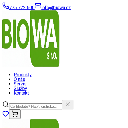
775 722 600
info@biowa.cz
Produkty
O nás
Servis
Služby
Kontakt