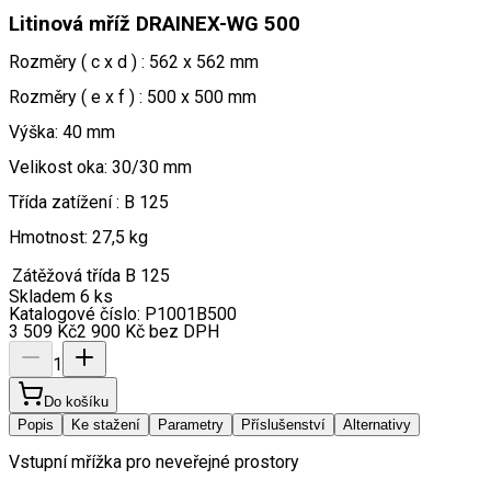
Litinová mříž DRAINEX-WG 500
Rozměry ( c x d ) : 562 x 562 mm
Rozměry ( e x f ) : 500 x 500 mm
Výška: 40 mm
Velikost oka: 30/30 mm
Třída zatížení : B 125
Hmotnost: 27,5 kg
Zátěžová třída
B 125
Skladem 6 ks
Katalogové číslo:
P1001B500
3 509
Kč
2 900
Kč
bez DPH
1
Do košíku
Popis
Ke stažení
Parametry
Příslušenství
Alternativy
Vstupní mřížka pro neveřejné prostory