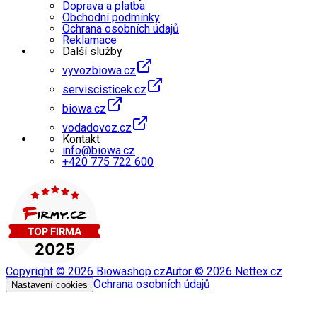
Doprava a platba
Obchodní podmínky
Ochrana osobních údajů
Reklamace
Další služby
vyvozbiowa.cz
serviscisticek.cz
biowa.cz
vodadovoz.cz
Kontakt
info@biowa.cz
+420 775 722 600
Copyright ©
2026
Biowashop.cz
Autor ©
2026
Nettex.cz
Ochrana osobních údajů
Nastavení cookies