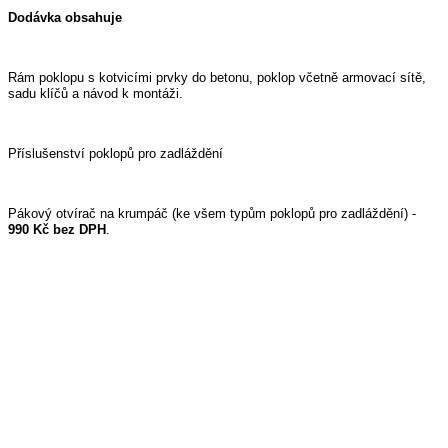
Dodávka obsahuje
Rám poklopu s kotvicími prvky do betonu, poklop včetně armovací sítě, 
sadu klíčů a návod k montáži.
Příslušenství poklopů pro zadláždění
Pákový otvírač na krumpáč (ke všem typům poklopů pro zadláždění) - 
990 Kč bez DPH
.