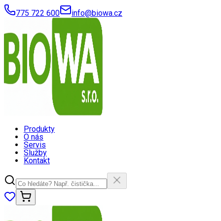
775 722 600
info@biowa.cz
Produkty
O nás
Servis
Služby
Kontakt