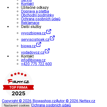
Kontakt
Užitečné odkazy
Doprava a platba
Obchodní podmínky
Ochrana osobních údajů
Reklamace
Další služby
vyvozbiowa.cz
serviscisticek.cz
biowa.cz
vodadovoz.cz
Kontakt
info@biowa.cz
+420 775 722 600
Copyright ©
2026
Biowashop.cz
Autor ©
2026
Nettex.cz
Ochrana osobních údajů
Nastavení cookies