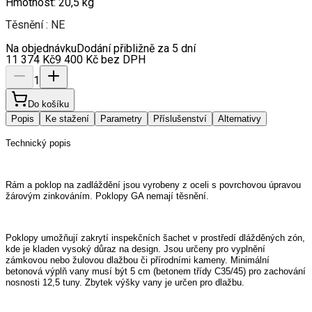
Hmotnost: 20,5 kg
Těsnění : NE
Na objednávku
Dodání přibližně za 5 dní
11 374
Kč
9 400
Kč
bez DPH
1
Do košíku
Popis
Ke stažení
Parametry
Příslušenství
Alternativy
Technický popis
Rám a poklop na zadláždění jsou vyrobeny z oceli s povrchovou úpravou 
žárovým zinkováním. Poklopy GA nemají těsnění.
Poklopy umožňují zakrytí inspekčních šachet v prostředí dlážděných zón, 
kde je kladen vysoký důraz na design. Jsou určeny pro vyplnění 
zámkovou nebo žulovou dlažbou či přírodními kameny. Minimální 
betonová výplň vany musí být 5 cm (betonem třídy C35/45) pro zachování 
nosnosti 12,5 tuny. Zbytek výšky vany je určen pro dlažbu.