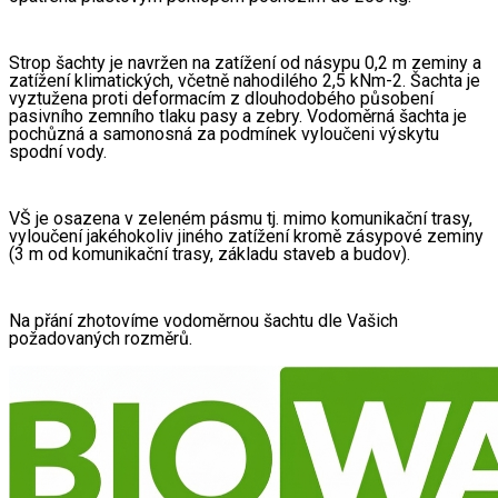
Strop šachty je navržen na zatížení od násypu 0,2 m zeminy a 
zatížení klimatických, včetně nahodilého 2,5 kNm-2. Šachta je 
vyztužena proti deformacím z dlouhodobého působení 
pasivního zemního tlaku pasy a zebry. Vodoměrná šachta je 
pochůzná a samonosná za podmínek vyloučeni výskytu 
spodní vody.
VŠ je osazena v zeleném pásmu tj. mimo komunikační trasy, 
vyloučení jakéhokoliv jiného zatížení kromě zásypové zeminy 
(3 m od komunikační trasy, základu staveb a budov). 
Na přání zhotovíme vodoměrnou šachtu dle Vašich 
požadovaných rozměrů. 