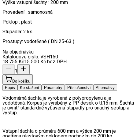
Výška vstupní šachty : 200 mm
Provedení : samonosná
Poklop : plast
Stupadla: 2 ks
Prostupy: vodotěsné ( DN 25-63 )
Na objednávku
Katalogové číslo:
VSH150
18 755
Kč
15 500
Kč
bez DPH
1
Do košíku
Popis
Ke stažení
Parametry
Příslušenství
Alternativy
Vodoměrná šachta je vyrobená z polypropylenu a je 
vodotěsná. Korpus je vyráběný z PP desek o tl.15 mm. Šachta 
je uvnitř standardně vybavena stupadly pro snadný sestup a 
výstup.
Vstupní šachta o průměru 600 mm a výšce 200 mm je 
opatřena plastovým poklopem pochozím do 200 kg.