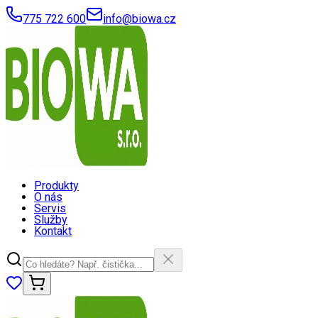
775 722 600
info@biowa.cz
Produkty
O nás
Servis
Služby
Kontakt