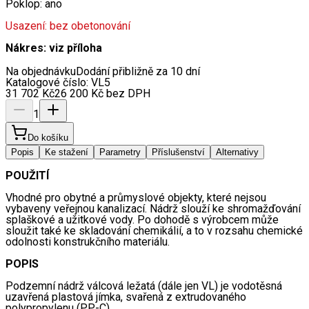
Poklop: ano
Usazení: bez obetonování
Nákres: viz příloha
Na objednávku
Dodání přibližně za 10 dní
Katalogové číslo:
VL5
31 702
Kč
26 200
Kč
bez DPH
1
Do košíku
Popis
Ke stažení
Parametry
Příslušenství
Alternativy
POUŽITÍ
Vhodné pro obytné a průmyslové objekty, které nejsou 
vybaveny veřejnou kanalizací. Nádrž slouží ke shromažďování 
splaškové a užitkové vody. Po dohodě s výrobcem může 
sloužit také ke skladování chemikálií, a to v rozsahu chemické 
odolnosti konstrukčního materiálu.
POPIS
Podzemní nádrž válcová ležatá (dále jen VL) je vodotěsná 
uzavřená plastová jímka, svařená z extrudovaného 
polypropylenu (PP-C).