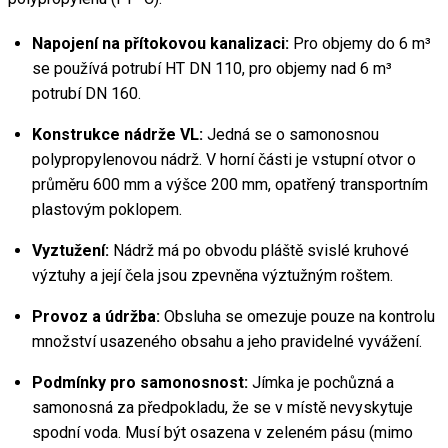
Napojení na přítokovou kanalizaci:
 Pro objemy do 6 m³ 
se používá potrubí HT DN 110, pro objemy nad 6 m³ 
potrubí DN 160.
Konstrukce nádrže VL:
 Jedná se o samonosnou 
polypropylenovou nádrž. V horní části je vstupní otvor o 
průměru 600 mm a výšce 200 mm, opatřený transportním 
plastovým poklopem.
Vyztužení:
 Nádrž má po obvodu pláště svislé kruhové 
výztuhy a její čela jsou zpevněna výztužným roštem.
Provoz a údržba:
 Obsluha se omezuje pouze na kontrolu 
množství usazeného obsahu a jeho pravidelné vyvážení.
Podmínky pro samonosnost:
 Jímka je pochůzná a 
samonosná za předpokladu, že se v místě nevyskytuje 
spodní voda. Musí být osazena v zeleném pásu (mimo 