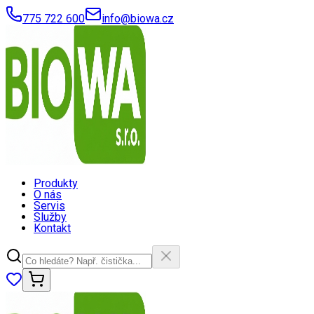
775 722 600
info@biowa.cz
Produkty
O nás
Servis
Služby
Kontakt