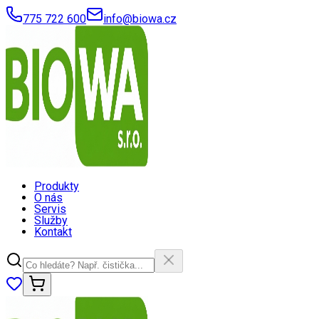
775 722 600
info@biowa.cz
Produkty
O nás
Servis
Služby
Kontakt