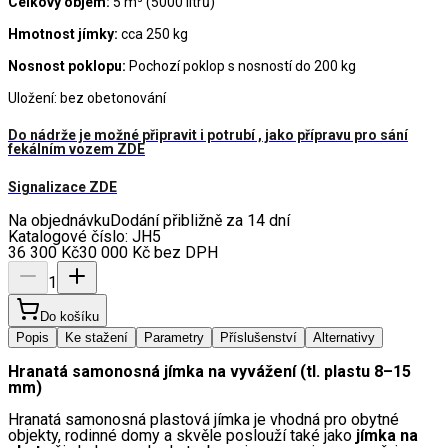
Celkový objem:
5 m³ (5000 litrů)
Hmotnost jímky:
cca 250 kg
Nosnost poklopu:
Pochozí poklop s nosností do 200 kg
Uložení: bez obetonování
Do nádrže je možné připravit i potrubí , jako přípravu pro sání
fekálním vozem ZDE
Signalizace ZDE
Na objednávku
Dodání přibližně za 14 dní
Katalogové číslo:
JH5
36 300
Kč
30 000
Kč
bez DPH
1
Do košíku
Popis
Ke stažení
Parametry
Příslušenství
Alternativy
Hranatá samonosná jímka na vyvážení (tl. plastu 8–15 
mm)
Hranatá samonosná plastová jímka je vhodná pro obytné 
objekty, rodinné domy a skvěle poslouží také jako 
jímka na 