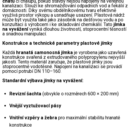
chatu
 či chalupu, pokud stavby nejsou napojeny na veřejnou 
kanalizaci. Slouží ke shromažďování odpadních vod a fekálií z 
domácnosti. Díky svému obdélníkovému tvaru efektivně 
využívá prostor výkopu a usnadňuje usazení. Plastová nádrž 
může být využita také jako zásobník na dešťovou vodu a po 
konzultaci s výrobcem i ke skladování chemikálií. Tato 
jímka 
na vyvážení
 vyniká dlouhou životností, stoprocentní těsností 
a snadnou manipulací.
Konstrukce a technické parametry plastové jímky
Každá 
hranatá samonosná jímka
 je vyrobena jako uzavřená 
konstrukce svařená z extrudovaného polypropylenu nejvyšší 
jakosti. Tento materiál zaručuje, že plastové jímky jsou 
stoprocentně vodotěsné. Napojení na kanalizaci se provádí 
pomocí potrubí DN 110–160.
Standardní výbava jímky na vyvážení:
Revizní šachta
 (obvykle o rozměrech 600 × 200 mm)
Vnější vyztužovací pásy
Vnitřní vzpěry a žebra
 pro maximální stabilitu hranaté 
konstrukce