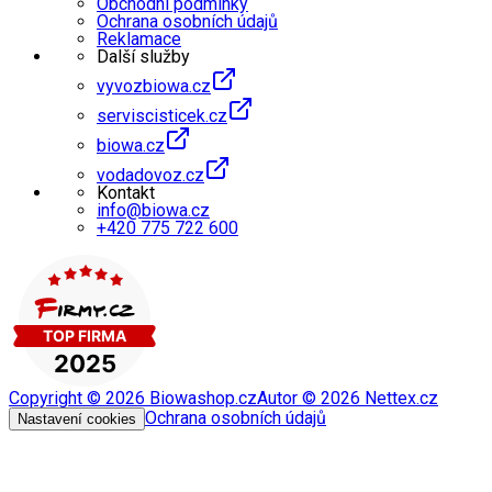
Obchodní podmínky
Ochrana osobních údajů
Reklamace
Další služby
vyvozbiowa.cz
serviscisticek.cz
biowa.cz
vodadovoz.cz
Kontakt
info@biowa.cz
+420 775 722 600
Copyright ©
2026
Biowashop.cz
Autor ©
2026
Nettex.cz
Ochrana osobních údajů
Nastavení cookies