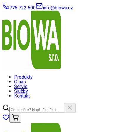
775 722 600
info@biowa.cz
Produkty
O nás
Servis
Služby
Kontakt