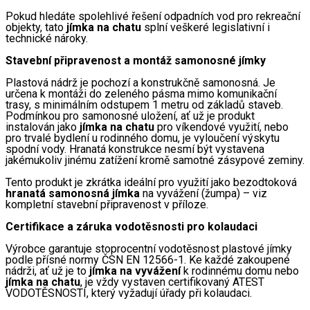
Pokud hledáte spolehlivé řešení odpadních vod pro rekreační 
objekty, tato 
jímka na chatu
 splní veškeré legislativní i 
technické nároky.
Stavební připravenost a montáž samonosné jímky
Plastová nádrž je pochozí a konstrukčně samonosná. Je 
určena k montáži do zeleného pásma mimo komunikační 
trasy, s minimálním odstupem 1 metru od základů staveb. 
Podmínkou pro samonosné uložení, ať už je produkt 
instalován jako 
jímka na chatu
 pro víkendové využití, nebo 
pro trvalé bydlení u rodinného domu, je vyloučení výskytu 
spodní vody. Hranatá konstrukce nesmí být vystavena 
jakémukoliv jinému zatížení kromě samotné zásypové zeminy.
Tento produkt je zkrátka ideální pro využití jako bezodtoková 
hranatá samonosná jímka
 na vyvážení (žumpa) – viz 
kompletní stavební připravenost v příloze.
Certifikace a záruka vodotěsnosti pro kolaudaci
Výrobce garantuje stoprocentní vodotěsnost plastové jímky 
podle přísné normy ČSN EN 12566-1. Ke každé zakoupené 
nádrži, ať už je to 
jímka na vyvážení
 k rodinnému domu nebo 
jímka na chatu
, je vždy vystaven certifikovaný ATEST 
VODOTĚSNOSTI, který vyžadují úřady při kolaudaci.