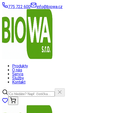
775 722 600
info@biowa.cz
Produkty
O nás
Servis
Služby
Kontakt