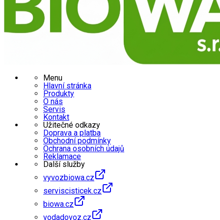
Menu
Hlavní stránka
Produkty
O nás
Servis
Kontakt
Užitečné odkazy
Doprava a platba
Obchodní podmínky
Ochrana osobních údajů
Reklamace
Další služby
vyvozbiowa.cz
serviscisticek.cz
biowa.cz
vodadovoz.cz