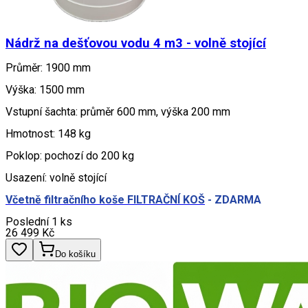
Nádrž na dešťovou vodu 4 m3 - volně stojící
Průměr: 1900 mm
Výška: 1500 mm
Vstupní šachta: průměr 600 mm, výška 200 mm
Hmotnost: 148 kg
Poklop: pochozí do 200 kg
Usazení: volně stojící
Včetně filtračního koše FILTRAČNÍ KOŠ
- ZDARMA
Poslední 1 ks
26 499
Kč
Do košíku