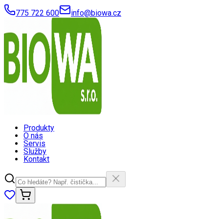
775 722 600
info@biowa.cz
Produkty
O nás
Servis
Služby
Kontakt