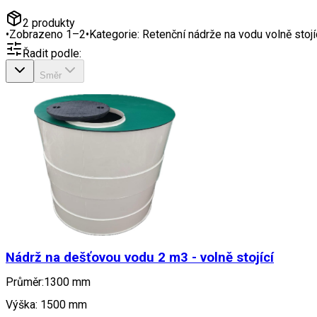
2
produkty
•
Zobrazeno
1
–
2
•
Kategorie:
Retenční nádrže na vodu volně stojí
Řadit podle:
Směr
Nádrž na dešťovou vodu 2 m3 - volně stojící
Průměr:1300 mm
Výška: 1500 mm