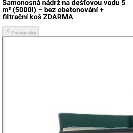
Samonosná nádrž na dešťovou vodu 5
m³ (5000l) – bez obetonování +
filtrační koš ZDARMA
Previous slide