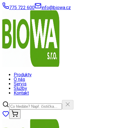
775 722 600
info@biowa.cz
Produkty
O nás
Servis
Služby
Kontakt