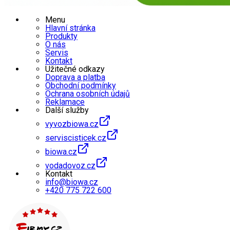
Menu
Hlavní stránka
Produkty
O nás
Servis
Kontakt
Užitečné odkazy
Doprava a platba
Obchodní podmínky
Ochrana osobních údajů
Reklamace
Další služby
vyvozbiowa.cz
serviscisticek.cz
biowa.cz
vodadovoz.cz
Kontakt
info@biowa.cz
+420 775 722 600