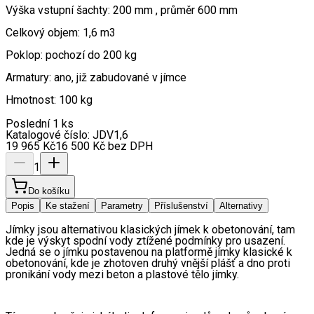
Výška vstupní šachty: 200 mm , průměr 600 mm
Celkový objem: 1,6 m3
Poklop: pochozí do 200 kg
Armatury: ano, již zabudované v jímce
Hmotnost: 100 kg
Poslední 1 ks
Katalogové číslo:
JDV1,6
19 965
Kč
16 500
Kč
bez DPH
1
Do košíku
Popis
Ke stažení
Parametry
Příslušenství
Alternativy
Jímky jsou alternativou klasických jímek k obetonování, tam 
kde je výskyt spodní vody ztížené podmínky pro usazení. 
Jedná se o jímku postavenou na platformě jímky klasické k 
obetonování, kde je zhotoven druhý vnější plášť a dno proti 
pronikání vody mezi beton a plastové tělo jímky.