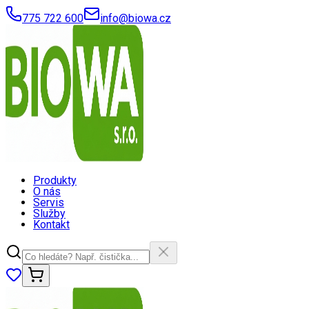
775 722 600
info@biowa.cz
Produkty
O nás
Servis
Služby
Kontakt