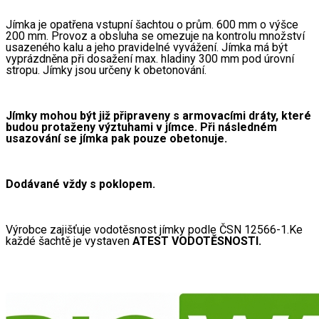
Jímka je opatřena vstupní šachtou o prům. 600 mm o výšce 
200 mm. Provoz a obsluha se omezuje na kontrolu množství 
usazeného kalu a jeho pravidelné vyvážení. Jímka má být 
vyprázdněna při dosažení max. hladiny 300 mm pod úrovní 
stropu. Jímky jsou určeny k obetonování.
Jímky mohou být již připraveny s armovacími dráty, které 
budou protaženy výztuhami v jímce. Při následném 
usazování se jímka pak pouze obetonuje. 
Dodávané vždy s poklopem.
Výrobce zajišťuje vodotěsnost jímky podle ČSN 12566-1.Ke 
každé šachtě je vystaven 
ATEST VODOTĚSNOSTI.