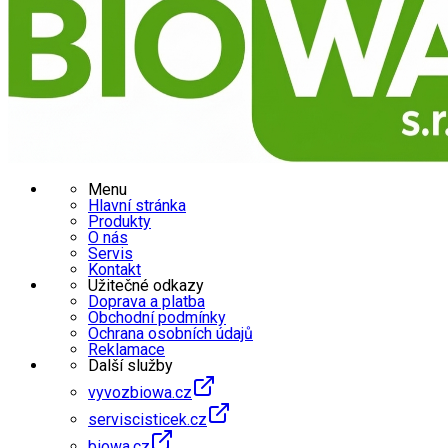
Menu
Hlavní stránka
Produkty
O nás
Servis
Kontakt
Užitečné odkazy
Doprava a platba
Obchodní podmínky
Ochrana osobních údajů
Reklamace
Další služby
vyvozbiowa.cz
serviscisticek.cz
biowa.cz