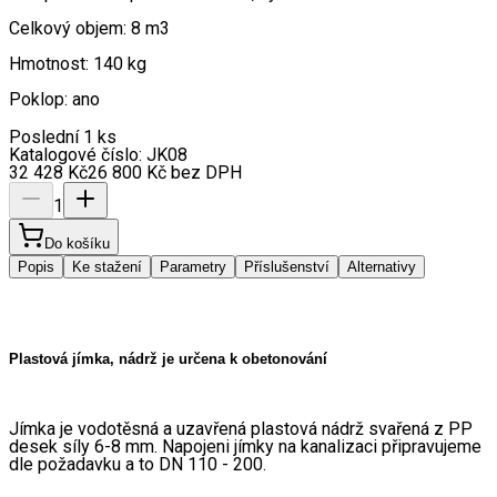
Celkový objem: 8 m3
Hmotnost: 140 kg
Poklop: ano
Poslední 1 ks
Katalogové číslo:
JK08
32 428
Kč
26 800
Kč
bez DPH
1
Do košíku
Popis
Ke stažení
Parametry
Příslušenství
Alternativy
Plastová jímka, nádrž je určena k obetonování
Jímka je vodotěsná a uzavřená plastová nádrž svařená z PP 
desek síly 6-8 mm. Napojeni jímky na kanalizaci připravujeme 
dle požadavku a to DN 110 - 200.