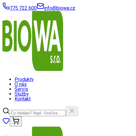
775 722 600
info@biowa.cz
Produkty
O nás
Servis
Služby
Kontakt