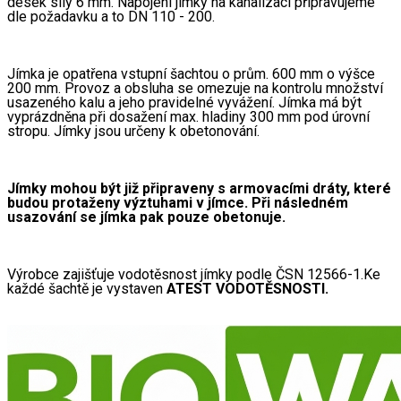
desek síly 6 mm. Napojeni jímky na kanalizaci připravujeme 
dle požadavku a to DN 110 - 200.
Jímka je opatřena vstupní šachtou o prům. 600 mm o výšce 
200 mm. Provoz a obsluha se omezuje na kontrolu množství 
usazeného kalu a jeho pravidelné vyvážení. Jímka má být 
vyprázdněna při dosažení max. hladiny 300 mm pod úrovní 
stropu. Jímky jsou určeny k obetonování.
Jímky mohou být již připraveny s armovacími dráty, které 
budou protaženy výztuhami v jímce. Při následném 
usazování se jímka pak pouze obetonuje. 
Výrobce zajišťuje vodotěsnost jímky podle ČSN 12566-1.Ke 
každé šachtě je vystaven 
ATEST VODOTĚSNOSTI.