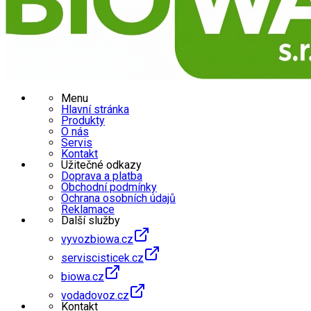
Menu
Hlavní stránka
Produkty
O nás
Servis
Kontakt
Užitečné odkazy
Doprava a platba
Obchodní podmínky
Ochrana osobních údajů
Reklamace
Další služby
vyvozbiowa.cz
serviscisticek.cz
biowa.cz
vodadovoz.cz
Kontakt