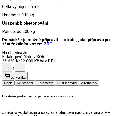
Celkový objem: 6 m3
Hmotnost: 110 kg
Usazení: k obetonování
Poklop: do 200 kg
Do nádrže je možné připravit i potrubí , jako přípravu pro
sání fekálním vozem
ZDE
Na objednávku
Katalogové číslo:
JKO6
26 620
Kč
22 000
Kč
bez DPH
1
Do košíku
Popis
Ke stažení
Parametry
Příslušenství
Alternativy
Plastová jímka, nádrž je určena k obetonování
Jímka je vodotěsná a uzavřená plastová nádrž svařená z PP 