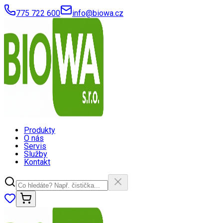
775 722 600
info@biowa.cz
Produkty
O nás
Servis
Služby
Kontakt