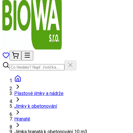
Plastové jímky a nádrže
Jímky k obetonování
Hranaté
Jímka hranatá k obetonování 10 m3