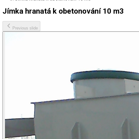
Jímka hranatá k obetonování 10 m3
Previous slide