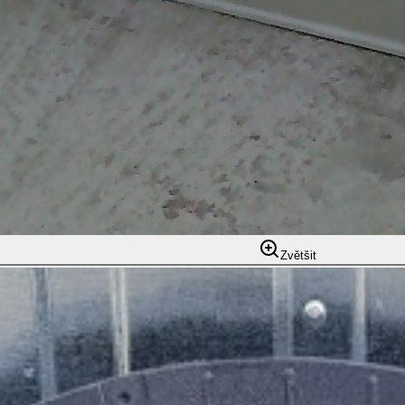
Zvětšit